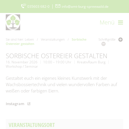
035603 682-0
|
info@amt-burg-spreewald.de
Menü
Startseite
Kontakt
Datenschutz
Impressum
Sie sind hier:
Leben
/
Veranstaltungen
/
Sorbische
Schriftgröße
Ostereier gestalten
Barrierefreiheitserklärung
www.burgimspreewald.de
Cookie-Einstellungen
SORBISCHE OSTEREIER GESTALTEN
16. November 2026
10:00 – 19:00 Uhr
KreativRaum Burg
Workshop / Seminar
Aktuelles
Gestaltet euch ein eigenes kleines Kunstwerk mit der
Aktuelle Meldungen
Amt & Gemeinden
Wachsbossiertechnik und vielen wundervollen Farben auf
weißen oder farbigen Eiern.
Ausschreibungen
Vorstellung
Politik & Verwaltung
Instagram
Stellenmarkt
Amtsblatt
Grußwort
Der Amtsdirektor
Bürgerservice
Ausschreibungen/Vergaben
Burger Spreewaldzeitung
Gemeinden
Vergebene Aufträge
Amt I – Hauptverwaltung
VERANSTALTUNGSORT
Was erledige ich wo?
Wirtschaft
115 - Die Behördennummer