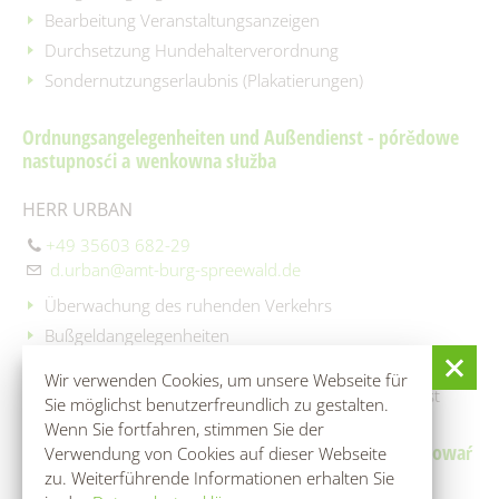
Bearbeitung Veranstaltungsanzeigen
Durchsetzung Hundehalterverordnung
Sondernutzungserlaubnis (Plakatierungen)
Ordnungsangelegenheiten und Außendienst - pórědowe
nastupnosći a wenkowna słužba
HERR URBAN
+49 35603 682-29
d.urban@amt-burg-spreewald.de
Überwachung des ruhenden Verkehrs
Bußgeldangelegenheiten
Kurbeitragsangelegenheiten
Wir verwenden Cookies, um unsere Webseite für
Anliegerpflichten, Straßenreinigung und Winterdienst
Sie möglichst benutzerfreundlich zu gestalten.
Wenn Sie fortfahren, stimmen Sie der
Brandschutz, Gerätewart – wognjowy šćit, wótwardowaŕ
Verwendung von Cookies auf dieser Webseite
rědow
zu. Weiterführende Informationen erhalten Sie