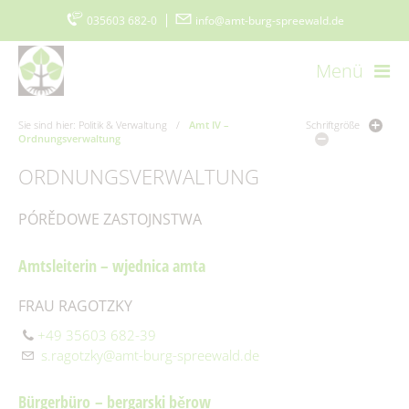
035603 682-0
|
info@amt-burg-spreewald.de
Menü
Startseite
Kontakt
Datenschutz
Impressum
Sie sind hier:
Politik & Verwaltung
/
Amt IV –
Schriftgröße
Ordnungsverwaltung
Barrierefreiheitserklärung
www.burgimspreewald.de
Cookie-Einstellungen
ORDNUNGSVERWALTUNG
PÓRĚDOWE ZASTOJNSTWA
Aktuelles
Aktuelle Meldungen
Amtsleiterin – wjednica amta
Amt & Gemeinden
Ausschreibungen
FRAU RAGOTZKY
Vorstellung
Politik & Verwaltung
Stellenmarkt
Amtsblatt
+49 35603 682-39
Grußwort
s.ragotzky@amt-burg-spreewald.de
Ausschreibungen/Vergaben
Der Amtsdirektor
Burger Spreewaldzeitung
Gemeinden
Vergebene Aufträge
Bürgerbüro – bergarski běrow
Amt I – Hauptverwaltung
115 - Die Behördennummer