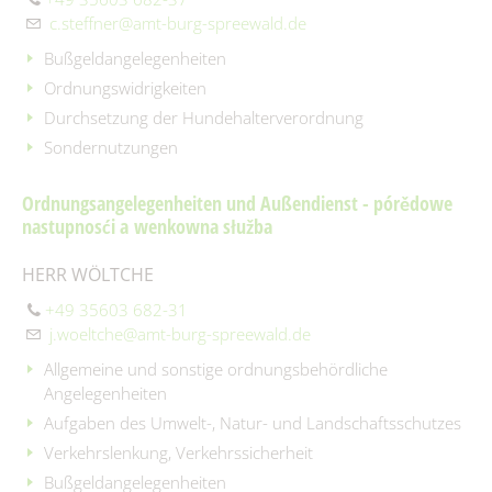
Slawischer Siedlunsgausschnitt "Stary lud" in Dissen / Dešno
Geoportal
Grund- und Oberschule Mina Witkojc" Burg (Spreewald)/Bórkowy
c.steffner@amt-burg-spreewald.de
Spreewaldbibliothek
(Błota)
Schiedsstelle
Bußgeldangelegenheiten
Kirchen
Ordnungswidrigkeiten
Fundbüro
Durchsetzung der Hundehalterverordnung
Spielplätze
Fundtiere
Sondernutzungen
Spenden & Sponsoring
Zahlen & Statistik
Ordnungsangelegenheiten und Außendienst - pórědowe
nastupnosći a wenkowna słužba
Formularservice
HERR WÖLTCHE
+49 35603 682-31
j.woeltche@amt-burg-spreewald.de
Allgemeine und sonstige ordnungsbehördliche
Angelegenheiten
Aufgaben des Umwelt-, Natur- und Landschaftsschutzes
Verkehrslenkung, Verkehrssicherheit
Bußgeldangelegenheiten