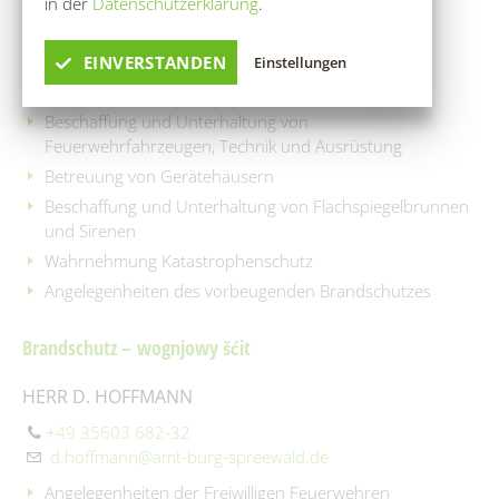
in der
Datenschutzerklärung
.
HERR BOSTELMANN
+49 35603 682-54
EINVERSTANDEN
Einstellungen
j.bostelmann@amt-burg-spreewald.de
Beschaffung und Unterhaltung von
Feuerwehrfahrzeugen, Technik und Ausrüstung
Betreuung von Gerätehäusern
Beschaffung und Unterhaltung von Flachspiegelbrunnen
und Sirenen
Wahrnehmung Katastrophenschutz
Angelegenheiten des vorbeugenden Brandschutzes
Brandschutz – wognjowy šćit
HERR D. HOFFMANN
+49 35603 682-32
d.hoffmann@amt-burg-spreewald.de
Angelegenheiten der Freiwilligen Feuerwehren