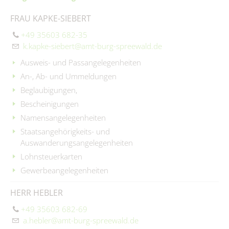
Immobilienausschreibungen
Briesen/Brjazyna
Förderprojekte
Amt II – Finanzverwaltung
FRAU KAPKE-SIEBERT
Interessenbekundungsverfahren
Burg (Spreewald)/Bórkowy (Błota)
Grundsteuerreform
Dissen-Striesow/Dešno-Strjažow
+49 35603 682-35
Amt III – Bauverwaltung
Publikationen
k.kapke-siebert@amt-burg-spreewald.de
Guhrow/Góry
Amt IV – Ordnungsverwaltung
Aus Kita & Hort
Ausweis- und Passangelegenheiten
Schmogrow-Fehrow/Smogorjow-Prjawoz
An-, Ab- und Ummeldungen
Amt V - Tourismus
Werben/Wjerbno
#WIRsindBurg #SMY Bórkowy
Beglaubigungen,
Bauhof
Glasfaserausbau
Bescheinigungen
Namensangelegenheiten
Wirtschaftsförderung
Staatsangehörigkeits- und
Trink- & Abwasserzweckverband
Auswanderungsangelegenheiten
Lohnsteuerkarten
Standesamt
Gewerbeangelegenheiten
Beauftragte
HERR HEBLER
Kommunalpolitik/Sitzungen
+49 35603 682-69
a.hebler@amt-burg-spreewald.de
Wahlen/Volksbegehren