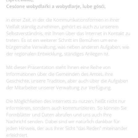
Trink- & Abwasserzweckverband
Hort "Lipa" Burg (Spreewald)/Bórkowy (Błota)
Steuern & Abgaben
Cesćone wobydlaŕki a wobydlarje, lube gósći,
Dorfgemeinschaftshäuser
Entwicklungskonzept IKEK
Heimatstube Burg (Spreewald) / Bórkowy (Błota)
Vereine
Hort der Kita "Vier Jahreszeiten in Briesen/Brjazyna
Standesamt
Büchertauschbörsen
Offenlagen
in einer Zeit, in der die Kommunikationsformen in ihrer
Heimatmuseum Dissen / Dešno
Gewerbe melden
Grundschule "Mato Kosyk" Briesen/Brjazyna
Veranstaltungen
Vielfalt ständig zunehmen, gehört es auch zu unserem
Beauftragte
Slawischer Siedlunsgausschnitt "Stary lud" in Dissen / Dešno
Geoportal
Grund- und Oberschule Mina Witkojc" Burg (Spreewald)/Bórkowy
Selbstverständnis, mit Ihnen über das Internet in Kontakt zu
Spreewaldbibliothek
(Błota)
Kommunalpolitik/Sitzungen
treten. Es ist ein weiterer Schritt im Bemühen um eine
Schiedsstelle
bürgernahe Verwaltung, was neben anderen Aufgaben, wie
Kirchen
Wahlen/Volksbegehren
der regionalen Entwicklung, ständiges Anliegen ist.
Fundbüro
Spielplätze
Fundtiere
Mit dieser Präsentation steht Ihnen eine Reihe von
Spenden & Sponsoring
Informationen über die Gemeinden des Amtes, ihre
Zahlen & Statistik
Geschichte, unsere Tradition, aber auch über die Aufgaben
der Mitarbeiter unserer Verwaltung zur Verfügung.
Formularservice
Die Möglichkeiten des Internets zu nutzen, heißt nicht nur
informieren, sondern auch kommunizieren. So können Sie
Formblätter und Daten abrufen und uns auch Ihre
Nachricht senden. Dabei sind wir natürlich dankbar für
jeden Hinweis, der aus Ihrer Sicht "das Reden" miteinander
erleichtert.