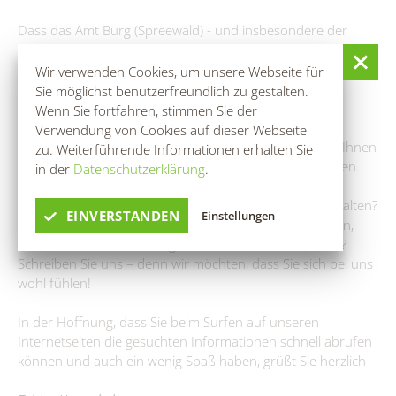
Dass das Amt Burg (Spreewald) - und insbesondere der
Kurort Burg (Spreewald) - zu einer der naturräumlich
interessantesten Reiseregionen Brandenburgs, ja
Wir verwenden Cookies, um unsere Webseite für
Deutschlands gehört, ist ein Aspekt, der es richtig und
Sie möglichst benutzerfreundlich zu gestalten.
wichtig erscheinen lässt, sich auch an unsere Gäste zu
Wenn Sie fortfahren, stimmen Sie der
wenden. Hier steht Ihnen vor allem die weiterführende
Verwendung von Cookies auf dieser Webseite
Adresse
www.burgimspreewald.de
zur Verfügung, um Ihnen
zu. Weiterführende Informationen erhalten Sie
die Dienstleistungen der Touristinformation zu offerieren.
in der
Datenschutzerklärung
.
Alle notwendigen und gewünschten Informationen erhalten?
EINVERSTANDEN
Einstellungen
Neugierig geworden? Einen erlebnisreichen, erholsamen,
romantischen Aufenthalt gehabt? Mehr Lust auf Natur?
Schreiben Sie uns – denn wir möchten, dass Sie sich bei uns
wohl fühlen!
In der Hoffnung, dass Sie beim Surfen auf unseren
Internetseiten die gesuchten Informationen schnell abrufen
können und auch ein wenig Spaß haben, grüßt Sie herzlich