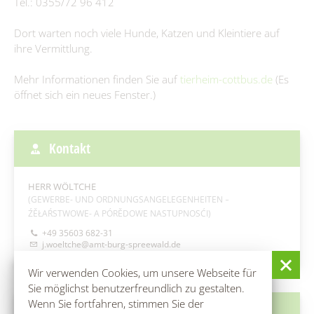
Tel.: 0355/72 96 412
Fundtiere
Dort warten noch viele Hunde, Katzen und Kleintiere auf
ihre Vermittlung.
Zahlen & Statistik
Mehr Informationen finden Sie auf
tierheim-cottbus.de
(Es
Formularservice
öffnet sich ein neues Fenster.)
Wirtschaft
Kontakt
Aktuelles
Leben
Wirtschaftsförderung
HERR WÖLTCHE
Kita, Schulen & Hort
Tourismus
(GEWERBE- UND ORDNUNGSANGELEGENHEITEN ‒
Firmen-Datenbank
ŹĚŁAŔSTWOWE- A PÓRĚDOWE NASTUPNOSĆI)
Gesundheitskita "Spreewald-Lutki" Burg (Spreewald)/Bórkowy
Freizeiteinrichtungen
(Błota)
+49 35603 682-31
Anmeldung einer Firma
Gewerbegebiete
j.woeltche@amt-burg-spreewald.de
Jugendzentrum "Phönix" Burg (Spreewald)/Bórkowy (Błota)
Älter werden
Kita & Hort "Małe myški" Fehrow/Prjawoz
SOS-Kinderdorf Lausitz, Familien und Beratungszentrum Burg
Klimaschutz
Wir verwenden Cookies, um unsere Webseite für
Kita "Vier Jahreszeiten" Striesow/Strjažow
Feuerwehr
(Spreewald) / Bórkowy (Błota)
Sie möglichst benutzerfreundlich zu gestalten.
Kita & Hort "Pusteblume Werben/Wjerbno
Förderprogramme
Wenn Sie fortfahren, stimmen Sie der
Bismarckturm
Museum und Heimatstube
Bürgerservice