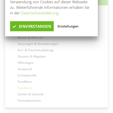
Hort "Lipa" Burg (Spreewald)/Bórkowy (Błota)
Verwendung von Cookies auf dieser Webseite
Dorfgemeinschaftshäuser
Entwicklungskonzept IKEK
Heimatstube Burg (Spreewald) / Bórkowy (Błota)
Vereine
zu. Weiterführende Informationen erhalten Sie
Hort der Kita "Vier Jahreszeiten in Briesen/Brjazyna
Büchertauschbörsen
Was erledige ich wo?
in der
Datenschutzerklärung
.
Heimatmuseum Dissen / Dešno
Gewerbe melden
Grundschule "Mato Kosyk" Briesen/Brjazyna
Veranstaltungen
Bürgerbüro
Slawischer Siedlunsgausschnitt "Stary lud" in Dissen / Dešno
Grund- und Oberschule Mina Witkojc" Burg (Spreewald)/Bórkowy
Standesamt
EINVERSTANDEN
Einstellungen
Spreewaldbibliothek
(Błota)
Friedhofsverwaltung
Kirchen
Bauen & Wohnen
Satzungen & Verordnungen
Spielplätze
Kur- & Tourismusbeitrag
Steuern & Abgaben
Spenden & Sponsoring
Offenlagen
Geoportal
Schiedsstelle
Fundbüro
Fundtiere
Zahlen & Statistik
Formularservice