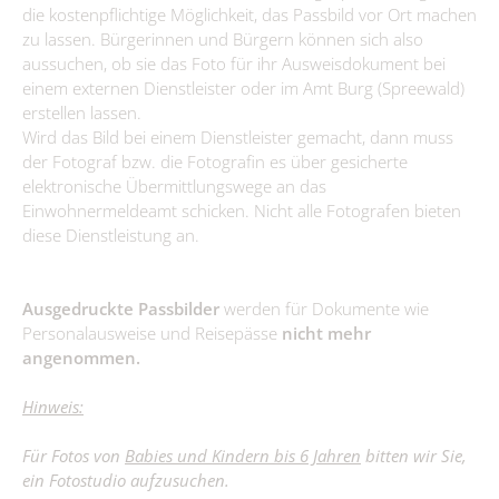
die kostenpflichtige Möglichkeit, das Passbild vor Ort machen
zu lassen. Bürgerinnen und Bürgern können sich also
Fundtiere
aussuchen, ob sie das Foto für ihr Ausweisdokument bei
Zahlen & Statistik
einem externen Dienstleister oder im Amt Burg (Spreewald)
erstellen lassen.
Formularservice
Wird das Bild bei einem Dienstleister gemacht, dann muss
der Fotograf bzw. die Fotografin es über gesicherte
elektronische Übermittlungswege an das
Wirtschaft
Einwohnermeldeamt schicken. Nicht alle Fotografen bieten
diese Dienstleistung an.
Aktuelles
Leben
Wirtschaftsförderung
Kita, Schulen & Hort
Ausgedruckte Passbilder
werden für Dokumente wie
Tourismus
Personalausweise und Reisepässe
nicht mehr
Firmen-Datenbank
Gesundheitskita "Spreewald-Lutki" Burg (Spreewald)/Bórkowy
Freizeiteinrichtungen
angenommen.
(Błota)
Anmeldung einer Firma
Gewerbegebiete
Jugendzentrum "Phönix" Burg (Spreewald)/Bórkowy (Błota)
Älter werden
Kita & Hort "Małe myški" Fehrow/Prjawoz
Hinweis:
SOS-Kinderdorf Lausitz, Familien und Beratungszentrum Burg
Klimaschutz
Kita "Vier Jahreszeiten" Striesow/Strjažow
Feuerwehr
(Spreewald) / Bórkowy (Błota)
Für Fotos von
Babies und Kindern bis 6 Jahren
bitten wir Sie,
Kita & Hort "Pusteblume Werben/Wjerbno
Förderprogramme
ein Fotostudio aufzusuchen.
Bismarckturm
Museum und Heimatstube