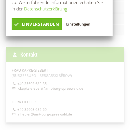
zu. Weiterführende Informationen erhalten Sie
MELDEREGISTERAUSKUNFT
in der
Datenschutzerklärung
.
ÜBERMITTLUNGSSPERRE
EINVERSTANDEN
Einstellungen
ANLIEGEN ZUM EU-FÜHRERSCHEIN
Kontakt
FRAU KAPKE-SIEBERT
(BÜRGERBÜRO ‒ BERGARSKI BĚROW)
+49 35603 682-35
k.kapke-siebert@amt-burg-spreewald.de
HERR HEBLER
+49 35603 682-69
a.hebler@amt-burg-spreewald.de