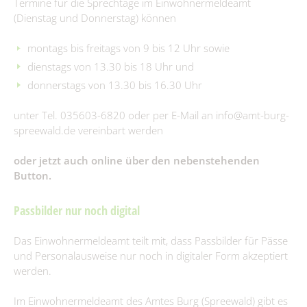
Was erledige ich wo?
Termine für die Sprechtage im Einwohnermeldeamt
Immobilienausschreibungen
Briesen/Brjazyna
Förderprojekte
Amt II – Finanzverwaltung
(Dienstag und Donnerstag) können
Interessenbekundungsverfahren
Burg (Spreewald)/Bórkowy (Błota)
Grundsteuerreform
Bürgerbüro
Amt III – Bauverwaltung
Dissen-Striesow/Dešno-Strjažow
montags bis freitags von 9 bis 12 Uhr sowie
Publikationen
Standesamt
Guhrow/Góry
dienstags von 13.30 bis 18 Uhr und
Amt IV – Ordnungsverwaltung
Aus Kita & Hort
Kontakt & Sprechzeiten
donnerstags von 13.30 bis 16.30 Uhr
Friedhofsverwaltung
Schmogrow-Fehrow/Smogorjow-Prjawoz
Amt V - Tourismus
Aufgaben des Standesamtes
Werben/Wjerbno
#WIRsindBurg #SMY Bórkowy
Bauen & Wohnen
unter Tel. 035603-6820 oder per E-Mail an info@amt-burg-
Bauhof
Gewidmete Trauorte
spreewald.de vereinbart werden
Glasfaserausbau
Satzungen & Verordnungen
Anmeldung zur Eheschließung
Wirtschaftsförderung
oder jetzt auch online über den nebenstehenden
Trautermine
Kur- & Tourismusbeitrag
Button.
Trink- & Abwasserzweckverband
Steuern & Abgaben
Standesamt
Passbilder nur noch digital
Offenlagen
Beauftragte
Das Einwohnermeldeamt teilt mit, dass Passbilder für Pässe
Geoportal
und Personalausweise nur noch in digitaler Form akzeptiert
Kommunalpolitik/Sitzungen
werden.
Schiedsstelle
Wahlen/Volksbegehren
Im Einwohnermeldeamt des Amtes Burg (Spreewald) gibt es
Fundbüro