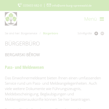
035603 682-0
|
info@amt-burg-spreewald.de
Menü
Startseite
Kontakt
Datenschutz
Impressum
Sie sind hier:
Bürgerservice
/
Bürgerbüro
Schriftgröße
Barrierefreiheitserklärung
BÜRGERBÜRO
www.burgimspreewald.de
Cookie-Einstellungen
BERGARSKI BĚROW
Aktuelles
Pass- und Meldewesen
Aktuelle Meldungen
Amt & Gemeinden
Das Einwohnermeldeamt bieten Ihnen einen umfassenden
Ausschreibungen
Vorstellung
Politik & Verwaltung
Service rund um Pass- und Meldeangelegenheiten. Auch
Stellenmarkt
viele weitere Dokumente wie Führungszeugnis,
Amtsblatt
Grußwort
Der Amtsdirektor
Meldebescheinigung, Beglaubigungen und
Bürgerservice
Ausschreibungen/Vergaben
Burger Spreewaldzeitung
Melderegisterauskünfte können Sie hier beantragen.
Gemeinden
Vergebene Aufträge
Amt I – Hauptverwaltung
115 - Die Behördennummer