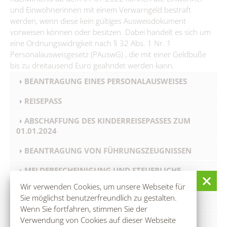
und Einwohnerinnen mit einem Verwarngeld bestraft
werden, wenn diese kein gültiges Ausweisdokument
vorweisen können oder besitzen. Dabei handelt es sich um
eine Ordnungswidrigkeit nach § 32 Abs. 1 Nr. 1
Personalausweisgesetz (PAuswG) , die mit einer Geldbuße
bis zu dreitausend Euro geahndet werden kann.
BEANTRAGUNG EINES PERSONALAUSWEISES
REISEPASS
ABSCHAFFUNG DES KINDERREISEPASSES ZUM
01.01.2024
BEANTRAGUNG VON FÜHRUNGSZEUGNISSEN
MELDEBESCHEINIGUNG UND STEUERLICHE
LEBENSBESCHEINIGUNG
Wir verwenden Cookies, um unsere Webseite für
Sie möglichst benutzerfreundlich zu gestalten.
AUSSTELLUNG VON BEGLAUBIGUNGEN
Wenn Sie fortfahren, stimmen Sie der
Verwendung von Cookies auf dieser Webseite
WOHNUNGSWECHSEL UND UMZUG