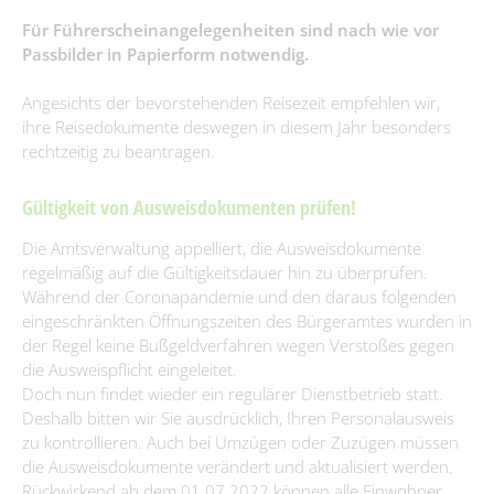
Hort "Lipa" Burg (Spreewald)/Bórkowy (Błota)
Dorfgemeinschaftshäuser
Entwicklungskonzept IKEK
Heimatstube Burg (Spreewald) / Bórkowy (Błota)
Für Führerscheinangelegenheiten sind nach wie vor
Vereine
Hort der Kita "Vier Jahreszeiten in Briesen/Brjazyna
Büchertauschbörsen
Passbilder in Papierform notwendig.
Heimatmuseum Dissen / Dešno
Gewerbe melden
Grundschule "Mato Kosyk" Briesen/Brjazyna
Veranstaltungen
Slawischer Siedlunsgausschnitt "Stary lud" in Dissen / Dešno
Angesichts der bevorstehenden Reisezeit empfehlen wir,
Grund- und Oberschule Mina Witkojc" Burg (Spreewald)/Bórkowy
Spreewaldbibliothek
ihre Reisedokumente deswegen in diesem Jahr besonders
(Błota)
rechtzeitig zu beantragen.
Kirchen
Gültigkeit von Ausweisdokumenten prüfen!
Spielplätze
Die Amtsverwaltung appelliert, die Ausweisdokumente
Spenden & Sponsoring
regelmäßig auf die Gültigkeitsdauer hin zu überprüfen.
Während der Coronapandemie und den daraus folgenden
eingeschränkten Öffnungszeiten des Bürgeramtes wurden in
der Regel keine Bußgeldverfahren wegen Verstoßes gegen
die Ausweispflicht eingeleitet.
Doch nun findet wieder ein regulärer Dienstbetrieb statt.
Deshalb bitten wir Sie ausdrücklich, Ihren Personalausweis
zu kontrollieren. Auch bei Umzügen oder Zuzügen müssen
die Ausweisdokumente verändert und aktualisiert werden.
Rückwirkend ab dem 01.07.2022 können alle Einwohner