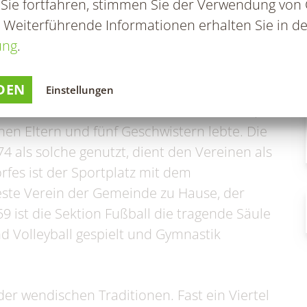
 Sie fortfahren, stimmen Sie der Verwendung von 
en und Schulen in den Nachbarorten zur
. Weiterführende Informationen erhalten Sie in de
iche geprägten Dorf gibt es heute 48 Firmen,
ung
.
iese bieten Erwerbsmöglichkeit und tragen
DEN
Einstellungen
m 1770 errichtete Herrenhaus zu erwähnen, in
nen Eltern und fünf Geschwistern lebte. Die
74 als solche genutzt, dient den Vereinen als
orfes ist der Sportplatz mit dem
teste Verein der Gemeinde zu Hause, der
9 ist die Sektion Fußball die tragende Säule
d Volleyball gespielt und Gymnastik
der wendischen Traditionen. Fast ein Viertel