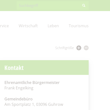
rvice
Wirtschaft
Leben
Tourismus
Schriftgröße
ng
Burger Spreewaldzeitung
Förderprojekte
Amt III – Bauverwaltung
Friedhofsverwaltung
Gewerbegebiete
Feuerwehr
Kontakt
g
EK
Aus Kita & Hort
Wirtschaftsförderung
Steuern & Abgaben
Gewerbe melden
Spreewaldbibliothek
Ehrenamtliche Bürgermeister
Frank Engelking
Fundbüro
Kommunalpolitik/Sitzungen
Gemeindebüro
Am Sportplatz 1, 03096 Guhrow