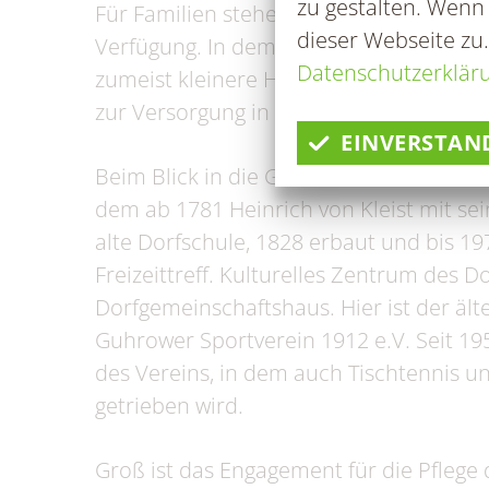
zu gestalten. Wenn
Für Familien stehen Kindereinrichtung
dieser Webseite zu
Verfügung. In dem einst landwirtschaftl
Datenschutzerklär
zumeist kleinere Handwerksbetriebe. D
zur Versorgung in der Gemeinde bei.
EINVERSTAN
Beim Blick in die Geschichte ist das u
dem ab 1781 Heinrich von Kleist mit sei
alte Dorfschule, 1828 erbaut und bis 19
Freizeittreff. Kulturelles Zentrum des D
Dorfgemeinschaftshaus. Hier ist der äl
Guhrower Sportverein 1912 e.V. Seit 195
des Vereins, in dem auch Tischtennis un
getrieben wird.
Groß ist das Engagement für die Pflege 