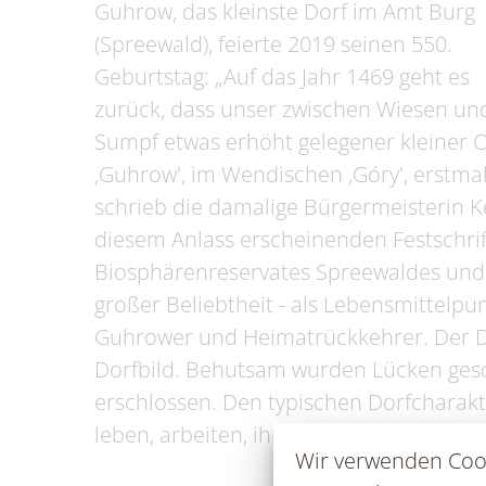
Fundtiere
Zahl
Guhrow, das kleinste Dorf im Amt Burg
(Spreewald), feierte 2019 seinen 550.
Wahlen/Volksbegehren
Geburtstag: „Auf das Jahr 1469 geht es
zurück, dass unser zwischen Wiesen un
Sumpf etwas erhöht gelegener kleiner O
‚Guhrow', im Wendischen ‚Góry', erstm
schrieb die damalige Bürgermeisterin K
diesem Anlass erscheinenden Festschri
Biosphärenreservates Spreewaldes und i
großer Beliebtheit - als Lebensmittelpun
Guhrower und Heimatrückkehrer. Der D
Dorfbild. Behutsam wurden Lücken ges
erschlossen. Den typischen Dorfcharakt
leben, arbeiten, ihre Freizeit verbringe
Wir verwenden Cook