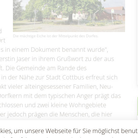
en & Statistik
Formularservice
d
Die mächtige Eiche ist der Mittelpunkt des Dorfes.
rt
als in einem Dokument benannt wurde",
erstin Jaser in ihrem Grußwort zu der aus
ft. Die Gemeinde am Rande des
n der Nähe zur Stadt Cottbus erfreut sich
kt vieler alteingesessener Familien, Neu-
orfkern mit dem typischen Anger prägt das
chlossen und zwei kleine Wohngebiete
er jedoch prägen die Menschen, die hier
n und sich engagieren.
ies, um unsere Webseite für Sie möglichst benut