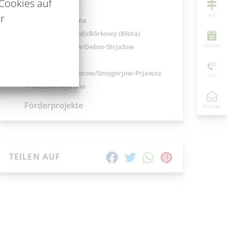
Cookies auf
Gemeinden
A-Z
r
Briesen/Brjazyna
Burg (Spreewald)/Bórkowy (Błota)
Events
Dissen-Striesow/Dešno-Strjažow
Guhrow/Góry
Schmogrow-Fehrow/Smogorjow-Prjawoz
115
Werben/Wjerbno
Förderprojekte
Kontakt
TEILEN AUF