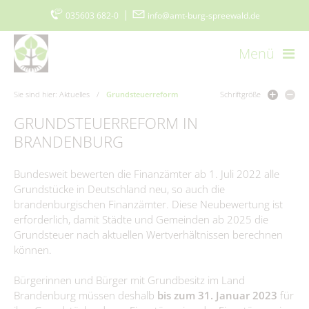
035603 682-0
|
info@amt-burg-spreewald.de
Menü
Startseite
Kontakt
Datenschutz
Impressum
Sie sind hier:
Aktuelles
/
Grundsteuerreform
Schriftgröße
Barrierefreiheitserklärung
GRUNDSTEUERREFORM IN
www.burgimspreewald.de
Cookie-Einstellungen
BRANDENBURG
Aktuelles
Bundesweit bewerten die Finanzämter ab 1. Juli 2022 alle
Grundstücke in Deutschland neu, so auch die
brandenburgischen Finanzämter. Diese Neubewertung ist
Aktuelle Meldungen
erforderlich, damit Städte und Gemeinden ab 2025 die
Grundsteuer nach aktuellen Wertverhältnissen berechnen
Ausschreibungen
können.
Stellenmarkt
Amtsblatt
Bürgerinnen und Bürger mit Grundbesitz im Land
Ausschreibungen/Vergaben
Burger Spreewaldzeitung
Brandenburg müssen deshalb
bis zum 31. Januar 2023
für
Vergebene Aufträge