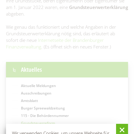
ihre Grundstücke, deren Eigentümerin oder Eigentümer sie
115 - Die Behördennummer
Immobilienausschreibungen
am 1. Januar 2022 waren, eine
Grundsteuerwerterklärung
abgeben.
Interessenbekundungsverfahren
Grundsteuerreform
Wie genau das funktioniert und welche Angaben in der
Publikationen
Grundsteuerwerterklärung nötig sind, das erläutert ab
Aus Kita & Hort
sofort die neue
Internetseite der Brandenburger
Finanzverwaltung
. (Es öffnet sich ein neues Fenster.)
#WIRsindBurg #SMY Bórkowy
Glasfaserausbau
Aktuelles
Amt & Gemeinden
Aktuelle Meldungen
Ausschreibungen
Vorstellung
Politik & Verwaltung
Amtsblatt
Burger Spreewaldzeitung
Grußwort
Der Amtsdirektor
Bürgerservice
115 - Die Behördennummer
Gemeinden
Grundsteuerreform
Amt I – Hauptverwaltung
Was erledige ich wo?
Wirtschaft
Publikationen
Briesen/Brjazyna
Förderprojekte
Wir verwenden Cookies, um unsere Webseite für