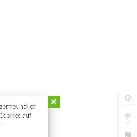
Termine
zerfreundlich
Cookies auf
A-Z
r