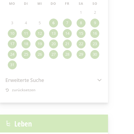
MO
DI
MI
DO
FR
SA
SO
1
2
3
4
5
6
7
8
9
10
11
12
13
14
15
16
17
18
19
20
21
22
23
24
25
26
27
28
29
30
31
Erweiterte Suche
Zeitraum
zurücksetzen
VON
BIS
KATEGORIE
Workshop / Seminar
Leben
LAUFZEIT