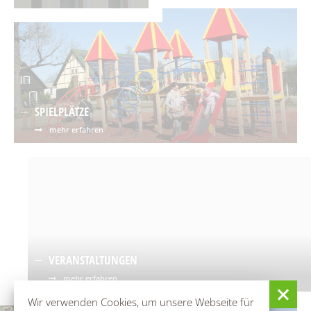
Spielplätze
Fundtiere
Spenden & Sponsoring
Zahlen & Statistik
Formularservice
Tourismus
SPIELPLÄTZE
mehr erfahren
VERANSTALTUNGEN
mehr erfahren
Wir verwenden Cookies, um unsere Webseite für