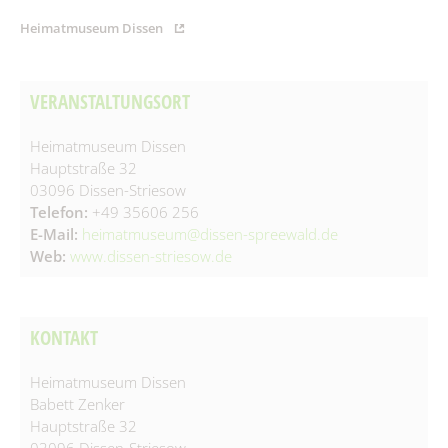
Spielplätze
Fundtiere
Heimatmuseum Dissen
Spenden & Sponsoring
Zahlen & Statistik
Formularservice
VERANSTALTUNGSORT
Tourismus
Heimatmuseum Dissen
Hauptstraße 32
03096 Dissen-Striesow
Telefon:
+49 35606 256
E-Mail:
heimatmuseum@dissen-spreewald.de
Web:
www.dissen-striesow.de
KONTAKT
Heimatmuseum Dissen
Babett Zenker
Hauptstraße 32