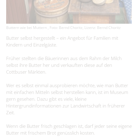
Immobilienausschreibungen
Briesen/Brjazyna
Förderprojekte
Amt II – Finanzverwaltung
Bürgerbüro
Interessenbekundungsverfahren
Burg (Spreewald)/Bórkowy (Błota)
Grundsteuerreform
Aktuelles
Leben
Amt III – Bauverwaltung
Dissen-Striesow/Dešno-Strjažow
Standesamt
Publikationen
Wirtschaftsförderung
Buttern wie bei Muttern , Foto: Bernd Choritz, Lizenz: Bernd Choritz
Guhrow/Góry
Amt IV – Ordnungsverwaltung
Kita, Schulen & Hort
Kontakt & Sprechzeiten
Friedhofsverwaltung
Aus Kita & Hort
Firmen-Datenbank
Butter selbst hergestellt – ein Angebot für Familien mit
Schmogrow-Fehrow/Smogorjow-Prjawoz
Aufgaben des Standesamtes
Amt V - Tourismus
Gesundheitskita "Spreewald-Lutki" Burg (Spreewald)/Bórkowy
Freizeiteinrichtungen
Kindern und Einzelgäste.
Bauen & Wohnen
Werben/Wjerbno
Anmeldung einer Firma
#WIRsindBurg #SMY Bórkowy
Gewerbegebiete
(Błota)
Gewidmete Trauorte
Bauhof
Jugendzentrum "Phönix" Burg (Spreewald)/Bórkowy (Błota)
Älter werden
Satzungen & Verordnungen
Früher stellten die Bäuerinnen aus dem Rahm der Milch
Kita & Hort "Małe myški" Fehrow/Prjawoz
Anmeldung zur Eheschließung
Glasfaserausbau
Klimaschutz
selbst ihre Butter her und verkauften diese auf den
SOS-Kinderdorf Lausitz, Familien und Beratungszentrum Burg
Wirtschaftsförderung
Kita "Vier Jahreszeiten" Striesow/Strjažow
Feuerwehr
Trautermine
Kur- & Tourismusbeitrag
(Spreewald) / Bórkowy (Błota)
Cottbuser Märkten.
Förderprogramme
Kita & Hort "Pusteblume Werben/Wjerbno
Trink- & Abwasserzweckverband
Bismarckturm
Museum und Heimatstube
Steuern & Abgaben
Entwicklungskonzept IKEK
Wer es selbst einmal ausprobieren möchte, wie man Butter
Hort "Lipa" Burg (Spreewald)/Bórkowy (Błota)
Dorfgemeinschaftshäuser
Standesamt
mit einfachen Mitteln selbst herstellen kann, ist im Museum
Heimatstube Burg (Spreewald) / Bórkowy (Błota)
Vereine
Offenlagen
Hort der Kita "Vier Jahreszeiten in Briesen/Brjazyna
Gewerbe melden
gern gesehen. Dazu gibt es viele, kleine
Büchertauschbörsen
Heimatmuseum Dissen / Dešno
Beauftragte
Grundschule "Mato Kosyk" Briesen/Brjazyna
Hintergrundinformationen zur Landwirtschaft in früherer
Veranstaltungen
Geoportal
Slawischer Siedlunsgausschnitt "Stary lud" in Dissen / Dešno
Zeit.
Grund- und Oberschule Mina Witkojc" Burg (Spreewald)/Bórkowy
Kommunalpolitik/Sitzungen
Spreewaldbibliothek
Schiedsstelle
(Błota)
Wenn die Butter frisch geschlagen ist, darf jeder seine eigene
Wahlen/Volksbegehren
Kirchen
Fundbüro
Butter mit frischem Brot genüsslich kosten.