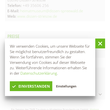
03096 Dissen-Striesow
Telefon:
+49 35606 256
E-Mail:
heimatmuseum@dissen-spreewald.de
Web:
www.dissen-striesow.de
PREISE
Wir verwenden Cookies, um unsere Webseite für
Sie möglichst benutzerfreundlich zu gestalten.
Eintritt Museum + 2,50 €
Wenn Sie fortfahren, stimmen Sie der
Verwendung von Cookies auf dieser Webseite
zu. Weiterführende Informationen erhalten Sie
INFOS
in der
Datenschutzerklärung
.
Anmeldung unbedingt erforderlich
EINVERSTANDEN
Einstellungen
weitere Termine
06. August 2026
|
14:00 – 15:00 Uhr
06. August 2026
|
11:00 – 12:00 Uhr
Ein Service der TMB Tourismus-Marketing Brandenburg GmbH:
Weitere