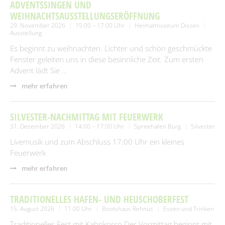
SUCHEN
ADVENTSSINGEN UND
Spielplätze
Fundtiere
WEIHNACHTSAUSSTELLUNGSERÖFFNUNG
29. November 2026
15:00 – 17:00 Uhr
Heimatmuseum Dissen
Spenden & Sponsoring
Zahlen & Statistik
Ausstellung
Es beginnt zu weihnachten. Lichter und schön geschmückte
Formularservice
Fenster geleiten uns in diese besinnliche Zeit. Zum ersten
Tourismus
Advent lädt Sie …
mehr erfahren
SILVESTER-NACHMITTAG MIT FEUERWERK
31. Dezember 2026
14:00 – 17:00 Uhr
Spreehafen Burg
Silvester
Livemusik und zum Abschluss 17:00 Uhr ein kleines
Feuerwerk
mehr erfahren
TRADITIONELLES HAFEN- UND HEUSCHOBERFEST
15. August 2026
11:00 Uhr
Bootshaus Rehnus
Essen und Trinken
Traditionelles Fest mit Kahnkorso.Der Vormittag beginnt mit