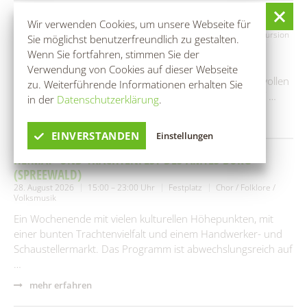
RANGERTOUR: IM REICH DES SCHLANGENKÖNIGS
Wir verwenden Cookies, um unsere Webseite für
28. August 2026
09:00 – 15:00 Uhr
Bootshaus Rehnus
Exkursion
Sie möglichst benutzerfreundlich zu gestalten.
/ Wanderung
Wenn Sie fortfahren, stimmen Sie der
Der Spreewald ist weithin für seinen Wasserreichtum
Verwendung von Cookies auf dieser Webseite
bekannt. Doch wer die Lebensadern dieses geheimnisvollen
zu. Weiterführende Informationen erhalten Sie
Fließlabyrinths wirklich kennenlernen möchte, kann auf …
in der
Datenschutzerklärung
.
mehr erfahren
EINVERSTANDEN
Einstellungen
HEIMAT- UND TRACHTENFEST DES AMTES BURG
(SPREEWALD)
28. August 2026
15:00 – 23:00 Uhr
Festplatz
Chor / Folklore /
Volksmusik
Ein Wochenende mit vielen kulturellen Höhepunkten, mit
einer bunten Trachtenvielfalt und einem Handwerker- und
Schaustellermarkt. Das Programm ist abwechslungsreich auf
…
mehr erfahren