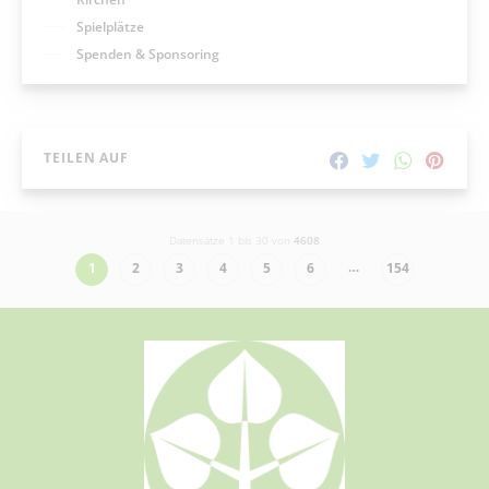
Spielplätze
Spenden & Sponsoring
TEILEN AUF
Datensätze 1 bis 30 von
4608
…
1
2
3
4
5
6
154