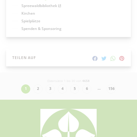
Spreewaldbibliothek
Kirchen
Spielplätze
Spenden & Sponsoring
TEILEN AUF
Datensätze 1 bis 30 von
4658
…
1
2
3
4
5
6
156