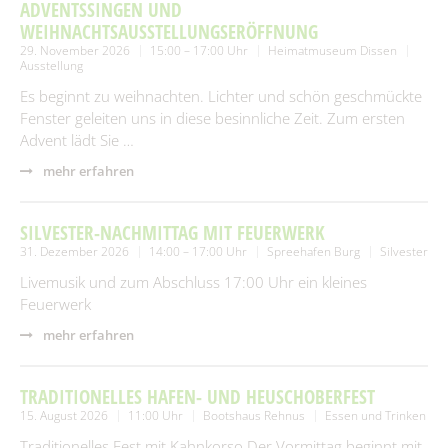
SUCHEN
ADVENTSSINGEN UND
Spielplätze
Fundtiere
WEIHNACHTSAUSSTELLUNGSERÖFFNUNG
29. November 2026
15:00 – 17:00 Uhr
Heimatmuseum Dissen
Spenden & Sponsoring
Zahlen & Statistik
Ausstellung
Es beginnt zu weihnachten. Lichter und schön geschmückte
Formularservice
Fenster geleiten uns in diese besinnliche Zeit. Zum ersten
Tourismus
Advent lädt Sie …
mehr erfahren
SILVESTER-NACHMITTAG MIT FEUERWERK
31. Dezember 2026
14:00 – 17:00 Uhr
Spreehafen Burg
Silvester
Livemusik und zum Abschluss 17:00 Uhr ein kleines
Feuerwerk
mehr erfahren
TRADITIONELLES HAFEN- UND HEUSCHOBERFEST
15. August 2026
11:00 Uhr
Bootshaus Rehnus
Essen und Trinken
Traditionelles Fest mit Kahnkorso.Der Vormittag beginnt mit