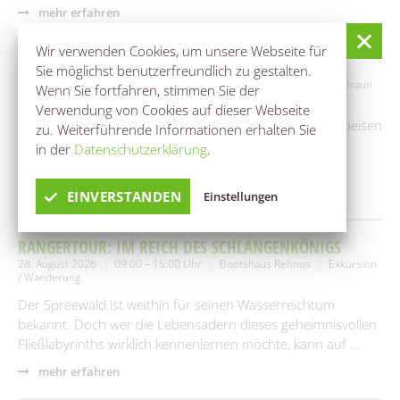
mehr erfahren
Wir verwenden Cookies, um unsere Webseite für
ROHKOST-WORKSHOP
Sie möglichst benutzerfreundlich zu gestalten.
25. August 2026
10:00 – 13:00 Uhr
Naturheilpraxen Ina-Elke Braun
Wenn Sie fortfahren, stimmen Sie der
Workshop / Seminar
Verwendung von Cookies auf dieser Webseite
Gemeinsames Herstellen von verschiedenen Rohkostspeisen
zu. Weiterführende Informationen erhalten Sie
(4-5 Gänge Menü)Danach gemeinsames Essen mit den
in der
Datenschutzerklärung
.
Hergestellten Speisen.
mehr erfahren
EINVERSTANDEN
Einstellungen
RANGERTOUR: IM REICH DES SCHLANGENKÖNIGS
28. August 2026
09:00 – 15:00 Uhr
Bootshaus Rehnus
Exkursion
/ Wanderung
Der Spreewald ist weithin für seinen Wasserreichtum
bekannt. Doch wer die Lebensadern dieses geheimnisvollen
Fließlabyrinths wirklich kennenlernen möchte, kann auf …
mehr erfahren