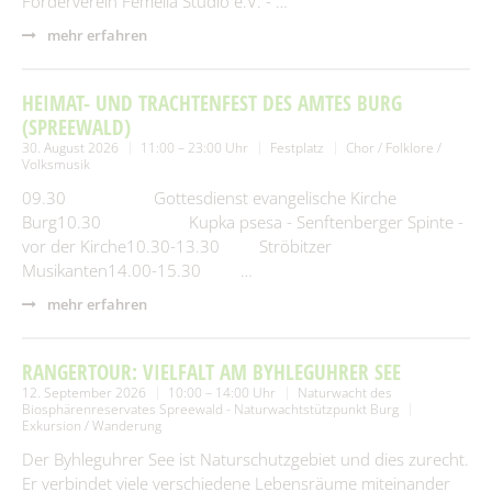
Förderverein Femella Studio e.V. - …
mehr erfahren
HEIMAT- UND TRACHTENFEST DES AMTES BURG
(SPREEWALD)
30. August 2026
11:00 – 23:00 Uhr
Festplatz
Chor / Folklore /
Volksmusik
09.30 Gottesdienst evangelische Kirche
Burg10.30 Kupka psesa - Senftenberger Spinte -
vor der Kirche10.30-13.30 Ströbitzer
Musikanten14.00-15.30 …
mehr erfahren
RANGERTOUR: VIELFALT AM BYHLEGUHRER SEE
12. September 2026
10:00 – 14:00 Uhr
Naturwacht des
Biosphärenreservates Spreewald - Naturwachtstützpunkt Burg
Exkursion / Wanderung
Der Byhleguhrer See ist Naturschutzgebiet und dies zurecht.
Er verbindet viele verschiedene Lebensräume miteinander