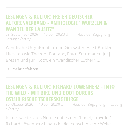
LESUNGEN & KULTUR: FREIER DEUTSCHER
AUTORENVERBAND - ANTHOLOGIE "WURZELN &
WANDEL DER LAUSITZ"
25. September 2026
19:00 – 20:30 Uhr
Haus der Begegnung
Lesung / Vortrag
Wendische Urgroßmütter und Großväter, Fürst Pückler,
Literaten wie Theodor Fontane, Erwin Strittmatter, Jurij
Brežan und Jurij Koch, ein "wendischer Luther", …
mehr erfahren
LESUNGEN & KULTUR: RICHARD LÖWENHERZ - INTO
THE WILD - MIT BIKE UND BOOT DURCHS
OSTSIBIRISCHE TSCHERSKIGEBIRGE
30. Oktober 2026
19:00 – 20:30 Uhr
Haus der Begegnung
Lesung
/ Vortrag
Immer wieder aufs Neue zieht es den "Lonely Traveller"
Richard Löwenherz hinaus in die menschenleere Weite