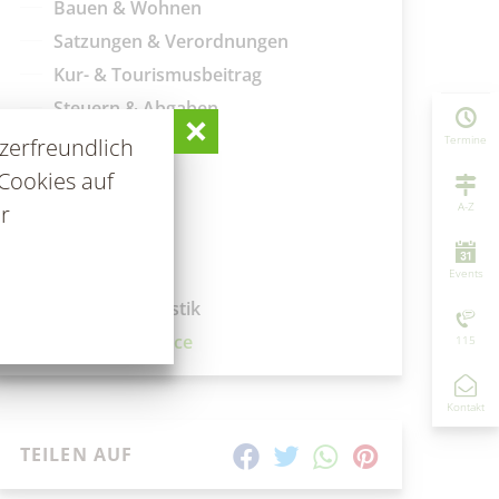
Bauen & Wohnen
Satzungen & Verordnungen
Kur- & Tourismusbeitrag
Steuern & Abgaben
Offenlagen
Termine
zerfreundlich
Geoportal
Cookies auf
Schiedsstelle
A-Z
r
Fundbüro
Fundtiere
Events
Zahlen & Statistik
Formularservice
115
Kontakt
TEILEN AUF