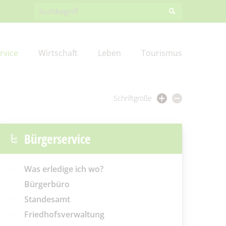
rvice
Wirtschaft
Leben
Tourismus
Schriftgröße
ng
Burger Spreewaldzeitung
Förderprojekte
Amt III – Bauverwaltung
Friedhofsverwaltung
Gewerbegebiete
Feuerwehr
Bürgerservice
g
EK
Aus Kita & Hort
Wirtschaftsförderung
Steuern & Abgaben
Gewerbe melden
Spreewaldbibliothek
Was erledige ich wo?
Bürgerbüro
Fundbüro
Kommunalpolitik/Sitzungen
Standesamt
Friedhofsverwaltung