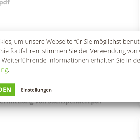
pdf
en & Statistik
Formularservice
ung des Tourismusbeitrages 2025 und
ies, um unsere Webseite für Sie möglichst benut
 Sie fortfahren, stimmen Sie der Verwendung von 
. Weiterführende Informationen erhalten Sie in de
ung des Tourismusbeitrages 2026.pdf
ung
.
denanzeige.pdf
DEN
Einstellungen
ermittlung von Sachspenden.pdf