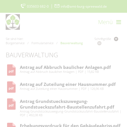
035603 682-0
|
info@amt-burg-spreewald.de
Menü
Startseite
Kontakt
Datenschutz
Impressum
Sie sind hier:
Schriftgröße
Bürgerservice
/
Formularservice
/
Bauverwaltung
Barrierefreiheitserklärung
www.burgimspreewald.de
Cookie-Einstellungen
BAUVERWALTUNG
Antrag auf Abbruch baulicher Anlagen.pdf
Aktuelles
Antrag auf Abbruch baulicher Anlagen
|
PDF
|
15,82 KB
Aktuelle Meldungen
Amt & Gemeinden
Antrag auf Zuteilung einer Hausnummer.pdf
Antrag auf Zuteilung einer Hausnummer
|
PDF
|
126,96 KB
Ausschreibungen
Vorstellung
Politik & Verwaltung
Antrag Grundstueckszuwegung-
Stellenmarkt
Amtsblatt
Grußwort
Grundstueckszufahrt-Baustellenzufahrt.pdf
Der Amtsdirektor
Bürgerservice
Ausschreibungen/Vergaben
Antrag Grundstückszuwegung-Grundstückszufahrt-Baustellenzufahrt
|
Burger Spreewaldzeitung
PDF
|
492,08 KB
Gemeinden
Vergebene Aufträge
Amt I – Hauptverwaltung
Erhebungsvordruck für den Gebäudeabriss.pdf
115 - Die Behördennummer