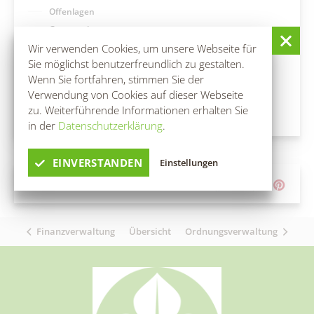
Offenlagen
Fundtiere
Geoportal
Schiedsstelle
Wir verwenden Cookies, um unsere Webseite für
Zahlen & Statistik
Sie möglichst benutzerfreundlich zu gestalten.
Fundbüro
Wenn Sie fortfahren, stimmen Sie der
Formularservice
Fundtiere
Verwendung von Cookies auf dieser Webseite
Zahlen & Statistik
zu. Weiterführende Informationen erhalten Sie
Formularservice
in der
Datenschutzerklärung
.
Wirtschaft
Aktuelles
Leben
EINVERSTANDEN
Einstellungen
TEILEN AUF
Wirtschaftsförderung
Kita, Schulen & Hort
Tourismus
Firmen-Datenbank
Gesundheitskita "Spreewald-Lutki" Burg (Spreewald)/Bórkowy
Freizeiteinrichtungen
Finanzverwaltung
Übersicht
Ordnungsverwaltung
(Błota)
Anmeldung einer Firma
Gewerbegebiete
Jugendzentrum "Phönix" Burg (Spreewald)/Bórkowy (Błota)
Älter werden
Kita & Hort "Małe myški" Fehrow/Prjawoz
SOS-Kinderdorf Lausitz, Familien und Beratungszentrum Burg
Klimaschutz
Kita "Vier Jahreszeiten" Striesow/Strjažow
Feuerwehr
(Spreewald) / Bórkowy (Błota)
Kita & Hort "Pusteblume Werben/Wjerbno
Förderprogramme
Bismarckturm
Museum und Heimatstube