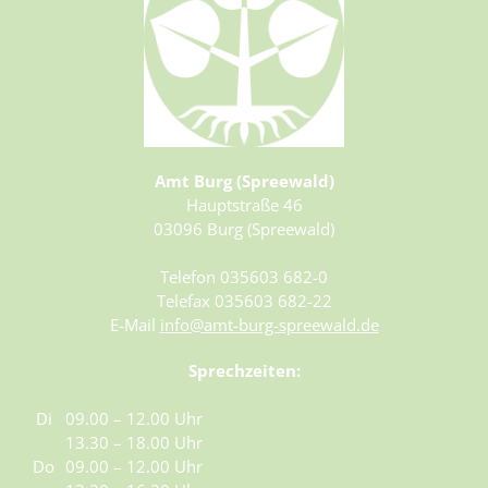
Hort "Lipa" Burg (Spreewald)/Bórkowy (Błota)
Dorfgemeinschaftshäuser
Entwicklungskonzept IKEK
Heimatstube Burg (Spreewald) / Bórkowy (Błota)
Vereine
Hort der Kita "Vier Jahreszeiten in Briesen/Brjazyna
Büchertauschbörsen
Heimatmuseum Dissen / Dešno
Gewerbe melden
Grundschule "Mato Kosyk" Briesen/Brjazyna
Veranstaltungen
Slawischer Siedlunsgausschnitt "Stary lud" in Dissen / Dešno
Grund- und Oberschule Mina Witkojc" Burg (Spreewald)/Bórkowy
Spreewaldbibliothek
(Błota)
Kirchen
Amt Burg (Spreewald)
Spielplätze
Hauptstraße 46
03096 Burg (Spreewald)
Spenden & Sponsoring
Telefon 035603 682-0
Telefax 035603 682-22
E-Mail
info@amt-burg-spreewald.de
Sprechzeiten:
Di
09.00 – 12.00 Uhr
13.30 – 18.00 Uhr
Do
09.00 – 12.00 Uhr