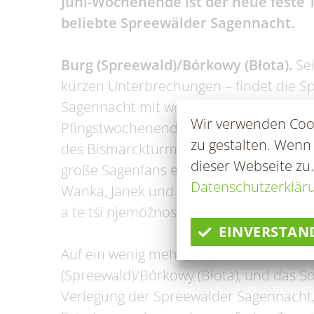
Juni-Wochenende ist der neue feste 
Fundtiere
Zahl
beliebte Spreewälder Sagennacht.
Wahlen/Volksbegehren
Burg (Spreewald)/Bórkowy (Błota).
Sei
kurzen Unterbrechungen – findet die S
Sagennacht mit wechselnden Geschich
Wir verwenden Cook
Pfingstwochenende vor der der wunder
zu gestalten. Wenn
des Bismarckturmes statt. Begeisterte
dieser Webseite zu
große Sagenfans erlebten hier vor wen
Datenschutzerklär
Wanka, Janek und die drei Unmöglichkei
a te tśi njemóžnosći“.
EINVERSTAN
Auf ein wenig mehr „Wettersicherheit“ 
(Spreewald)/Bórkowy (Błota), und das S
Verlegung der Spreewälder Sagennacht,