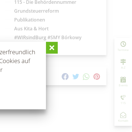
115 - Die Behördennummer
Grundsteuerreform
Publikationen
Aus Kita & Hort
#WIRsindBurg #SMY Bórkowy
Glasfaserausbau
Termine
zerfreundlich
Cookies auf
A-Z
r
TEILEN AUF
Events
115
Kontakt