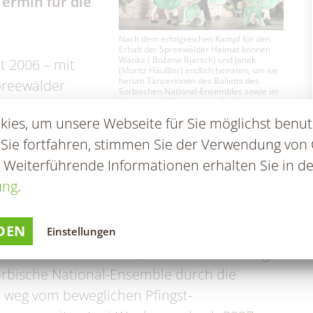
Termin für die
en & Statistik
Formularservice
Nach dem erfolgreichen Kampf für den
Erhalt der Spreewälder Heimat können
Wanka ( Božena Bjarsch) und Janek
t 2006 – mit
(Moritz Häußler) endlich heiraten, um sie
herum Tänzerinnen des Balletts des
preewälder
Sorbischen National-Ensembles sowie im
Hintergrund Wassermannfamilie,
ten am
Schlangenkönig & Co.. (Foto: K. Möbes)
ies, um unsere Webseite für Sie möglichst benut
baren Kulisse
 Sie fortfahren, stimmen Sie der Verwendung von 
 Zuschauerinnen und Zuschauer, kleine und
. Weiterführende Informationen erhalten Sie in de
igen Wochen „Müschen impossible, oder
ung
.
ten“ - „Myšyn impossible, abo Wanka, Janek
DEN
Einstellungen
hoffen der Veranstalter, die Gemeinde Burg
orbische National-Ensemble durch die
 weg vom beweglichen Pfingst-