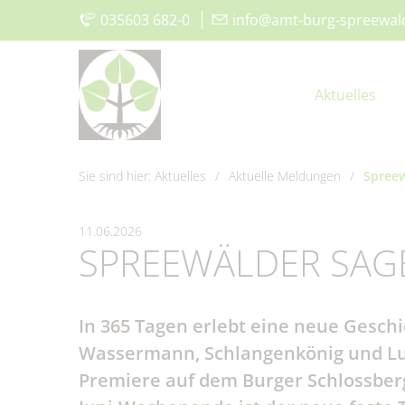
035603 682-0
|
info@amt-burg-spreewal
Aktuelles
Sie sind hier:
Aktuelles
/
Aktuelle Meldungen
/
Spreew
Aktuelle Meldungen
Vorstellung
Der Amtsdirektor
Was erledige ich wo?
Aktuelles
Kita, Schulen & Hort
Aus
Gru
Amt 
Bür
Wirt
Frei
11.06.2026
SPREEWÄLDER SAG
115 - Die Behördennummer
Amt IV –
Bauen & Wohnen
Klimaschutz
Museum und Heimatstube
Gru
Amt 
Sat
För
Vere
Ordnungsverwaltung
In 365 Tagen erlebt eine neue Gesch
#WIRsindBurg #SMY
Offenlagen
Kirchen
Glas
Geop
Spie
Wassermann, Schlangenkönig und Lu
Bórkowy
Trink- &
Sta
Abwasserzweckverband
Premiere auf dem Burger Schlossber