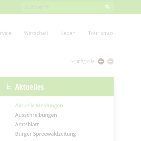
rvice
Wirtschaft
Leben
Tourismus
Schriftgröße
ng
Burger Spreewaldzeitung
Förderprojekte
Amt III – Bauverwaltung
Friedhofsverwaltung
Gewerbegebiete
Feuerwehr
Aktuelles
g
EK
Aus Kita & Hort
Wirtschaftsförderung
Steuern & Abgaben
Gewerbe melden
Spreewaldbibliothek
Aktuelle Meldungen
Ausschreibungen
Fundbüro
Kommunalpolitik/Sitzungen
Amtsblatt
Burger Spreewaldzeitung