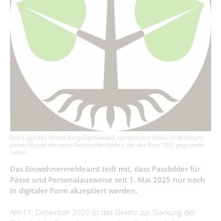
115 - Die Behördennummer
Immobilienausschreibungen
Interessenbekundungsverfahren
Grundsteuerreform
Publikationen
Aus Kita & Hort
#WIRsindBurg #SMY Bórkowy
Glasfaserausbau
Amt & Gemeinden
Das Logo des Amtes Burg (Spreewald) symbolisiert einen Lindenbaum,
deren Wurzel die neun Gemeinden bilden, die das Amt 1992 gegründet
haben.
Vorstellung
Politik & Verwaltung
Das Einwohnermeldeamt teilt mit, dass Passbilder für
Pässe und Personalausweise seit 1. Mai 2025 nur noch
Grußwort
Der Amtsdirektor
Bürgerservice
in digitaler Form akzeptiert werden.
Gemeinden
Amt I – Hauptverwaltung
Was erledige ich wo?
Wirtschaft
Am 11. Dezember 2020 ist das Gesetz zur Stärkung der
Briesen/Brjazyna
Förderprojekte