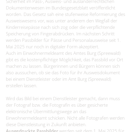
Sicherheit im Pass-, Ausweis- und ausländerrechtlichen
Amt II – Finanzverwaltung
Bürgerbüro
Burg (Spreewald)/Bórkowy (Błota)
Dokumentenwesen im Bundesgesetzblatt veröffentlicht
Aktuelles
Leben
Amt III – Bauverwaltung
worden. Das Gesetz sah eine stufenweise Reformierung des
Dissen-Striesow/Dešno-Strjažow
Standesamt
Wirtschaftsförderung
Ausweiswesens vor, was unter anderem den Wegfall der
Kita, Schulen & Hort
Tourismus
Guhrow/Góry
Amt IV – Ordnungsverwaltung
Kinderreisepässe nach sich zog oder die verpflichtende
Kontakt & Sprechzeiten
Friedhofsverwaltung
Firmen-Datenbank
Speicherung von Fingerabdrücken. Im nächsten Schritt
Schmogrow-Fehrow/Smogorjow-Prjawoz
Gesundheitskita "Spreewald-Lutki" Burg (Spreewald)/Bórkowy
Freizeiteinrichtungen
Aufgaben des Standesamtes
Amt V - Tourismus
(Błota)
werden Passbilder für Pässe und Personalausweise seit 1.
Bauen & Wohnen
Werben/Wjerbno
Anmeldung einer Firma
Gewerbegebiete
Gewidmete Trauorte
Jugendzentrum "Phönix" Burg (Spreewald)/Bórkowy (Błota)
Älter werden
Mai 2025 nur noch in digitaler Form akzeptiert.
Kita & Hort "Małe myški" Fehrow/Prjawoz
Bauhof
Satzungen & Verordnungen
Auch im Einwohnermeldeamt des Amtes Burg (Spreewald)
Anmeldung zur Eheschließung
SOS-Kinderdorf Lausitz, Familien und Beratungszentrum Burg
Klimaschutz
Kita "Vier Jahreszeiten" Striesow/Strjažow
Feuerwehr
gibt es die kostenpflichtige Möglichkeit, das Passbild vor Ort
(Spreewald) / Bórkowy (Błota)
Wirtschaftsförderung
Trautermine
Kur- & Tourismusbeitrag
machen zu lassen. Bürgerinnen und Bürgern können sich
Kita & Hort "Pusteblume Werben/Wjerbno
Förderprogramme
Bismarckturm
Museum und Heimatstube
also aussuchen, ob sie das Foto für ihr Ausweisdokument
Trink- & Abwasserzweckverband
Hort "Lipa" Burg (Spreewald)/Bórkowy (Błota)
Steuern & Abgaben
Dorfgemeinschaftshäuser
Entwicklungskonzept IKEK
bei einem Dienstleister oder im Amt Burg (Spreewald)
Heimatstube Burg (Spreewald) / Bórkowy (Błota)
Vereine
Hort der Kita "Vier Jahreszeiten in Briesen/Brjazyna
Standesamt
erstellen lassen.
Büchertauschbörsen
Offenlagen
Heimatmuseum Dissen / Dešno
Gewerbe melden
Grundschule "Mato Kosyk" Briesen/Brjazyna
Veranstaltungen
Beauftragte
Wird das Bild bei einem Dienstleister gemacht, dann muss
Slawischer Siedlunsgausschnitt "Stary lud" in Dissen / Dešno
Geoportal
Grund- und Oberschule Mina Witkojc" Burg (Spreewald)/Bórkowy
der Fotograf bzw. die Fotografin es über gesicherte
Spreewaldbibliothek
(Błota)
Kommunalpolitik/Sitzungen
Schiedsstelle
elektronische Übermittlungswege an das
Kirchen
Einwohnermeldeamt schicken. Nicht alle Fotografen werden
Wahlen/Volksbegehren
Fundbüro
diese Dienstleistung in Zukunft anbieten.
Spielplätze
Ausgedruckte Passbilder
werden seit dem 1. Mai 2025 für