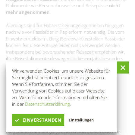
Fundtiere
Dokumente wie Personalausweise und Reisepässe
nicht
Spenden & Sponsoring
mehr angenommen
.
Zahlen & Statistik
Allerdings sind für Führerscheinangelegenheiten hingegen
Formularservice
nach wie vor Passbilder in Papierform notwendig. Die vom
Einwohnermeldeamt Burg (Spreewald) erstellten Passbilder
können für diese Anträge leider nicht verwendet werden.
Insbesondere bei bevorstehender Reisezeit empfehlen wir,
ihre Reisedokumente deswegen in diesem Jahr besonders
rechtzeitig zu beantragen.
Wir verwenden Cookies, um unsere Webseite für
Sie möglichst benutzerfreundlich zu gestalten.
Ordnungsverwaltung
Wenn Sie fortfahren, stimmen Sie der
Verwendung von Cookies auf dieser Webseite
zu. Weiterführende Informationen erhalten Sie
in der
Datenschutzerklärung
.
Hinweis:
Leider gibt es häufig technische Probleme mit dem
EINVERSTANDEN
Einstellungen
Fotoautomaten im Einwohnermeldeamt, weshalb
Bürgerinnen und Bürger gebeten werden, einen externen