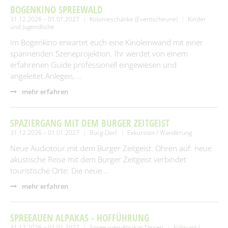
Spielplätze
BOGENKINO SPREEWALD
Fundtiere
31.12.2026 – 01.01.2027
Kolonieschänke (Eventscheune)
Kinder
und Jugendliche
Spenden & Sponsoring
Zahlen & Statistik
Im Bogenkino erwartet euch eine Kinoleinwand mit einer
Formularservice
spannenden Szeneprojektion. Ihr werdet von einem
Tourismus
erfahrenen Guide professionell eingewiesen und
angeleitet.Anlegen, …
mehr erfahren
SPAZIERGANG MIT DEM BURGER ZEITGEIST
31.12.2026 – 01.01.2027
Burg-Dorf
Exkursion / Wanderung
Neue Audiotour mit dem Burger Zeitgeist. Ohren auf: neue
akustische Reise mit dem Burger Zeitgeist verbindet
touristische Orte: Die neue …
mehr erfahren
SPREEAUEN ALPAKAS - HOFFÜHRUNG
31.12.2026 – 01.01.2027
Spreeauen-Alpakas Dissen
Führung /