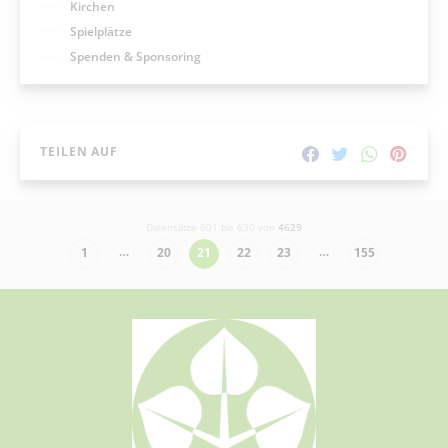
Kirchen
Spielplätze
Spenden & Sponsoring
TEILEN AUF
Datensätze 601 bis 630 von
4629
…
…
1
20
21
22
23
155