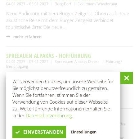
04.01.2027 – 05.01.2027
Burg-Dorf
Exkursion / Wanderung
Neue Audiotour mit dem Burger Zeitgeist. Ohren auf: neue
akustische Reise mit dem Burger Zeitgeist verbindet
touristische Orte: Die neue …
mehr erfahren
SPREEAUEN ALPAKAS - HOFFÜHRUNG
04.01.2027 – 05.01.2027
Spreeauen-Alpakas Dissen
Führung /
Besichtigung
Wir vermitteln auf der ca. einstündigen Tour über unseren
Wir verwenden Cookies, um unsere Webseite für
Hof Wissenswertes rund um Alpakas und die anderen Tiere
Sie möglichst benutzerfreundlich zu gestalten.
des Hofes. …
Wenn Sie fortfahren, stimmen Sie der
mehr erfahren
Verwendung von Cookies auf dieser Webseite
zu. Weiterführende Informationen erhalten Sie
in der
Datenschutzerklärung
.
BOGENKINO SPREEWALD
05.01.2027 – 06.01.2027
Kolonieschänke (Eventscheune)
Kinder
und Jugendliche
EINVERSTANDEN
Einstellungen
Im Bogenkino erwartet euch eine Kinoleinwand mit einer