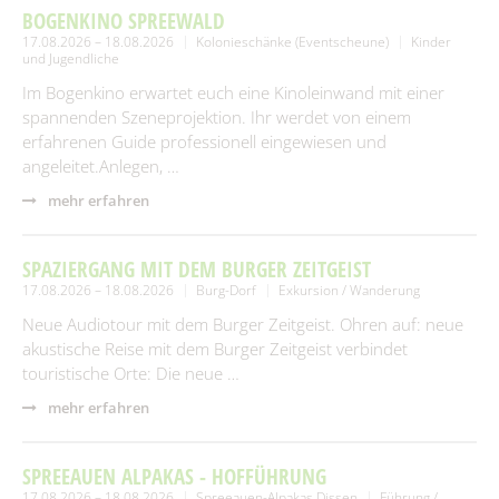
Spielplätze
BOGENKINO SPREEWALD
Fundtiere
17.08.2026 – 18.08.2026
Kolonieschänke (Eventscheune)
Kinder
und Jugendliche
Spenden & Sponsoring
Zahlen & Statistik
Im Bogenkino erwartet euch eine Kinoleinwand mit einer
Formularservice
spannenden Szeneprojektion. Ihr werdet von einem
Tourismus
erfahrenen Guide professionell eingewiesen und
angeleitet.Anlegen, …
mehr erfahren
SPAZIERGANG MIT DEM BURGER ZEITGEIST
17.08.2026 – 18.08.2026
Burg-Dorf
Exkursion / Wanderung
Neue Audiotour mit dem Burger Zeitgeist. Ohren auf: neue
akustische Reise mit dem Burger Zeitgeist verbindet
touristische Orte: Die neue …
mehr erfahren
SPREEAUEN ALPAKAS - HOFFÜHRUNG
17.08.2026 – 18.08.2026
Spreeauen-Alpakas Dissen
Führung /