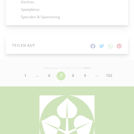
Kirchen
Spielplätze
Spenden & Sponsoring
TEILEN AUF
Datensätze 181 bis 210 von
4555
…
…
1
6
7
8
9
152