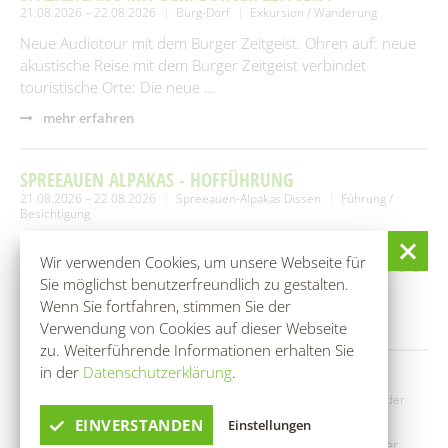
21.08.2026 – 22.08.2026
Burg-Dorf
Exkursion / Wanderung
Neue Audiotour mit dem Burger Zeitgeist. Ohren auf: neue
akustische Reise mit dem Burger Zeitgeist verbindet
touristische Orte: Die neue …
mehr erfahren
SPREEAUEN ALPAKAS - HOFFÜHRUNG
21.08.2026 – 22.08.2026
Spreeauen-Alpakas Dissen
Führung /
Besichtigung
Wir vermitteln auf der ca. einstündigen Tour über unseren
Wir verwenden Cookies, um unsere Webseite für
Hof Wissenswertes rund um Alpakas und die anderen Tiere
Sie möglichst benutzerfreundlich zu gestalten.
des Hofes. …
Wenn Sie fortfahren, stimmen Sie der
mehr erfahren
Verwendung von Cookies auf dieser Webseite
zu. Weiterführende Informationen erhalten Sie
in der
Datenschutzerklärung
.
BOGENKINO SPREEWALD
22.08.2026 – 23.08.2026
Kolonieschänke (Eventscheune)
Kinder
und Jugendliche
EINVERSTANDEN
Einstellungen
Im Bogenkino erwartet euch eine Kinoleinwand mit einer