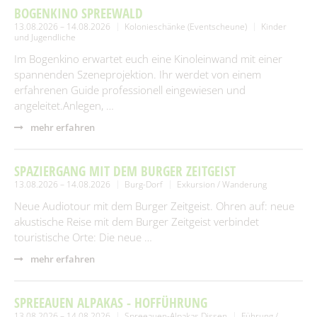
Spielplätze
BOGENKINO SPREEWALD
Fundtiere
13.08.2026 – 14.08.2026
Kolonieschänke (Eventscheune)
Kinder
und Jugendliche
Spenden & Sponsoring
Zahlen & Statistik
Im Bogenkino erwartet euch eine Kinoleinwand mit einer
Formularservice
spannenden Szeneprojektion. Ihr werdet von einem
Tourismus
erfahrenen Guide professionell eingewiesen und
angeleitet.Anlegen, …
mehr erfahren
SPAZIERGANG MIT DEM BURGER ZEITGEIST
13.08.2026 – 14.08.2026
Burg-Dorf
Exkursion / Wanderung
Neue Audiotour mit dem Burger Zeitgeist. Ohren auf: neue
akustische Reise mit dem Burger Zeitgeist verbindet
touristische Orte: Die neue …
mehr erfahren
SPREEAUEN ALPAKAS - HOFFÜHRUNG
13.08.2026 – 14.08.2026
Spreeauen-Alpakas Dissen
Führung /