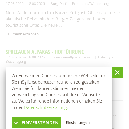
17.08.2026 – 18.08.2026
Burg-Dorf
Exkursion / Wanderung
Neue Audiotour mit dem Burger Zeitgeist. Ohren auf: neue
akustische Reise mit dem Burger Zeitgeist verbindet
touristische Orte: Die neue …
mehr erfahren
SPREEAUEN ALPAKAS - HOFFÜHRUNG
17.08.2026 – 18.08.2026
Spreeauen-Alpakas Dissen
Führung /
Besichtigung
Wir vermitteln auf der ca. einstündigen Tour über unseren
Wir verwenden Cookies, um unsere Webseite für
Hof Wissenswertes rund um Alpakas und die anderen Tiere
Sie möglichst benutzerfreundlich zu gestalten.
des Hofes. …
Wenn Sie fortfahren, stimmen Sie der
mehr erfahren
Verwendung von Cookies auf dieser Webseite
zu. Weiterführende Informationen erhalten Sie
in der
Datenschutzerklärung
.
BOGENKINO SPREEWALD
18.08.2026 – 19.08.2026
Kolonieschänke (Eventscheune)
Kinder
und Jugendliche
EINVERSTANDEN
Einstellungen
Im Bogenkino erwartet euch eine Kinoleinwand mit einer