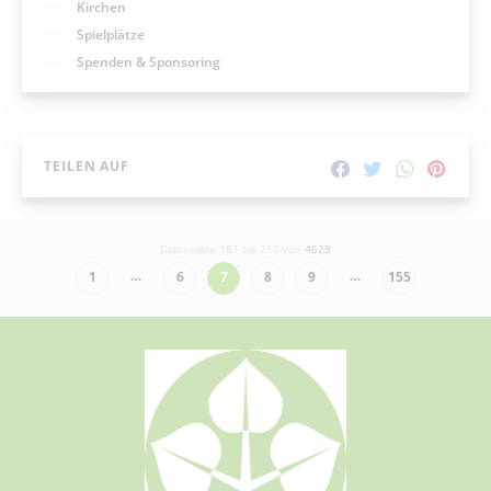
Kirchen
Spielplätze
Spenden & Sponsoring
TEILEN AUF
Datensätze 181 bis 210 von
4629
…
…
1
6
7
8
9
155