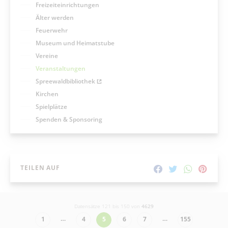
Freizeiteinrichtungen
Älter werden
Feuerwehr
Museum und Heimatstube
Vereine
Veranstaltungen
Spreewaldbibliothek
Kirchen
Spielplätze
Spenden & Sponsoring
TEILEN AUF
Datensätze 121 bis 150 von
4629
…
…
1
4
5
6
7
155