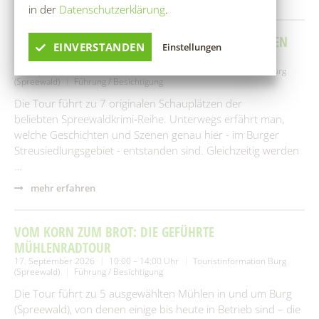
in der
Datenschutzerklärung
.
SPREEWALDKRIMI: DIE GEFÜHRTE RADTOUR ZU DEN
EINVERSTANDEN
Einstellungen
DREHORTEN IN BURG
15. September 2026
10:00 – 14:00 Uhr
Touristinformation Burg
(Spreewald)
Führung / Besichtigung
Die Tour führt zu 7 originalen Schauplätzen der
beliebten Spreewaldkrimi‑Reihe. Unterwegs erfährt man,
welche Geschichten und Szenen genau hier - im Burger
Streusiedlungsgebiet - entstanden sind. Gleichzeitig werden
…
mehr erfahren
VOM KORN ZUM BROT: DIE GEFÜHRTE
MÜHLENRADTOUR
17. September 2026
10:00 – 14:00 Uhr
Touristinformation Burg
(Spreewald)
Führung / Besichtigung
Die Tour führt zu 5 ausgewählten Mühlen in und um Burg
(Spreewald), von denen einige bis heute in Betrieb sind – die