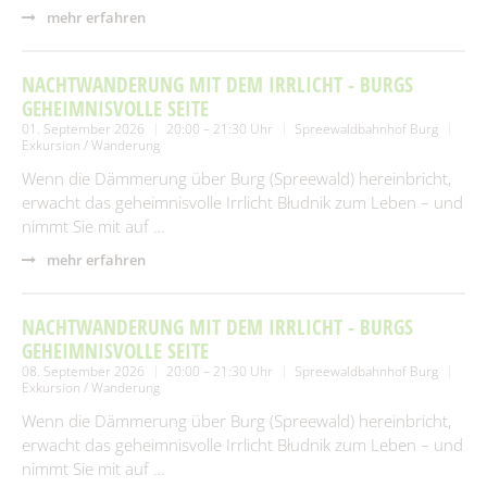
Spielplätze
mehr erfahren
Fundtiere
Spenden & Sponsoring
Zahlen & Statistik
NACHTWANDERUNG MIT DEM IRRLICHT - BURGS
GEHEIMNISVOLLE SEITE
Formularservice
01. September 2026
20:00 – 21:30 Uhr
Spreewaldbahnhof Burg
Tourismus
Exkursion / Wanderung
Wenn die Dämmerung über Burg (Spreewald) hereinbricht,
erwacht das geheimnisvolle Irrlicht Błudnik zum Leben – und
nimmt Sie mit auf …
mehr erfahren
NACHTWANDERUNG MIT DEM IRRLICHT - BURGS
GEHEIMNISVOLLE SEITE
08. September 2026
20:00 – 21:30 Uhr
Spreewaldbahnhof Burg
Exkursion / Wanderung
Wenn die Dämmerung über Burg (Spreewald) hereinbricht,
erwacht das geheimnisvolle Irrlicht Błudnik zum Leben – und
nimmt Sie mit auf …