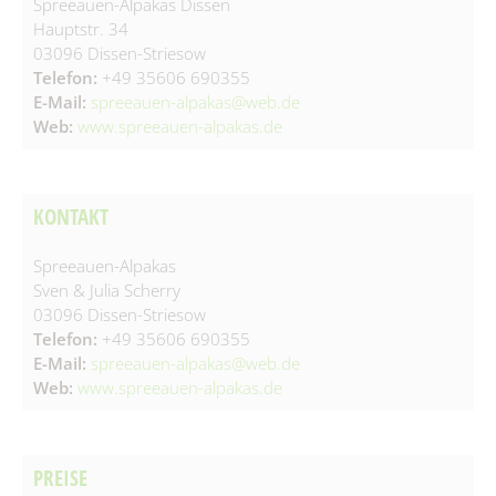
Spreeauen-Alpakas Dissen
Spielplätze
Fundtiere
Hauptstr. 34
03096 Dissen-Striesow
Spenden & Sponsoring
Zahlen & Statistik
Telefon:
+49 35606 690355
E-Mail:
spreeauen-alpakas@web.de
Formularservice
Web:
www.spreeauen-alpakas.de
Tourismus
KONTAKT
Spreeauen-Alpakas
Sven & Julia Scherry
03096 Dissen-Striesow
Telefon:
+49 35606 690355
E-Mail:
spreeauen-alpakas@web.de
Web:
www.spreeauen-alpakas.de
PREISE