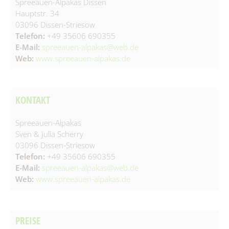
Spreeauen-Alpakas Dissen
Spielplätze
Fundtiere
Hauptstr. 34
03096 Dissen-Striesow
Spenden & Sponsoring
Zahlen & Statistik
Telefon:
+49 35606 690355
E-Mail:
spreeauen-alpakas@web.de
Formularservice
Web:
www.spreeauen-alpakas.de
Tourismus
KONTAKT
Spreeauen-Alpakas
Sven & Julia Scherry
03096 Dissen-Striesow
Telefon:
+49 35606 690355
E-Mail:
spreeauen-alpakas@web.de
Web:
www.spreeauen-alpakas.de
PREISE