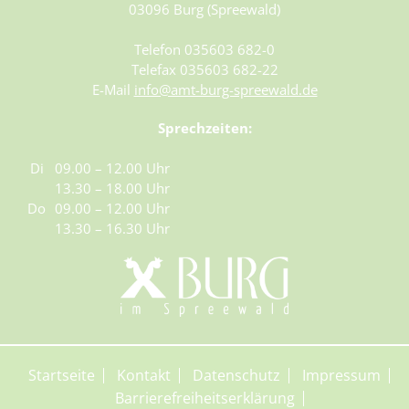
12.09.2026 – 13.09.2026
03096 Burg (Spreewald)
13.09.2026 – 14.09.2026
Telefon 035603 682-0
14.09.2026 – 15.09.2026
Telefax 035603 682-22
15.09.2026 – 16.09.2026
E-Mail
info@amt-burg-spreewald.de
16.09.2026 – 17.09.2026
Sprechzeiten:
17.09.2026 – 18.09.2026
18.09.2026 – 19.09.2026
Di
09.00 – 12.00 Uhr
19.09.2026 – 20.09.2026
13.30 – 18.00 Uhr
20.09.2026 – 21.09.2026
Do
09.00 – 12.00 Uhr
21.09.2026 – 22.09.2026
13.30 – 16.30 Uhr
22.09.2026 – 23.09.2026
23.09.2026 – 24.09.2026
24.09.2026 – 25.09.2026
25.09.2026 – 26.09.2026
26.09.2026 – 27.09.2026
Startseite
Kontakt
Datenschutz
Impressum
27.09.2026 – 28.09.2026
Barrierefreiheitserklärung
28.09.2026 – 29.09.2026