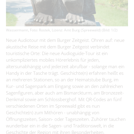
Immobilienausschreibungen
Briesen/Brjazyna
Förderprojekte
Amt II – Finanzverwaltung
Bürgerbüro
Interessenbekundungsverfahren
Burg (Spreewald)/Bórkowy (Błota)
Grundsteuerreform
Aktuelles
Leben
Amt III – Bauverwaltung
Dissen-Striesow/Dešno-Strjažow
Standesamt
Publikationen
Wirtschaftsförderung
Guhrow/Góry
Amt IV – Ordnungsverwaltung
Wassermann, Foto: Rostek, Lizenz: Amt Burg (Spreewald) (Bild: 1/2)
Kita, Schulen & Hort
Kontakt & Sprechzeiten
Friedhofsverwaltung
Aus Kita & Hort
Firmen-Datenbank
Schmogrow-Fehrow/Smogorjow-Prjawoz
Neue Audiotour mit dem Burger Zeitgeist. Ohren auf: neue
Aufgaben des Standesamtes
Amt V - Tourismus
Gesundheitskita "Spreewald-Lutki" Burg (Spreewald)/Bórkowy
Freizeiteinrichtungen
Bauen & Wohnen
Werben/Wjerbno
Anmeldung einer Firma
akustische Reise mit dem Burger Zeitgeist verbindet
#WIRsindBurg #SMY Bórkowy
Gewerbegebiete
(Błota)
Gewidmete Trauorte
Bauhof
touristische Orte: Die neue Audioguide-Tour ist ein
Jugendzentrum "Phönix" Burg (Spreewald)/Bórkowy (Błota)
Älter werden
Satzungen & Verordnungen
Kita & Hort "Małe myški" Fehrow/Prjawoz
Anmeldung zur Eheschließung
Glasfaserausbau
Klimaschutz
unkompliziertes mobiles Hörerlebnis für jeden,
SOS-Kinderdorf Lausitz, Familien und Beratungszentrum Burg
Wirtschaftsförderung
Kita "Vier Jahreszeiten" Striesow/Strjažow
altersunabhängig und jederzeit abrufbar - solange man ein
Feuerwehr
Trautermine
Kur- & Tourismusbeitrag
(Spreewald) / Bórkowy (Błota)
Förderprogramme
Handy in der Tasche trägt. Geschichte(n) erfahren heißt es
Kita & Hort "Pusteblume Werben/Wjerbno
Trink- & Abwasserzweckverband
Bismarckturm
Museum und Heimatstube
an mehreren Stationen, so an der Heimatstube Burg, im
Steuern & Abgaben
Entwicklungskonzept IKEK
Hort "Lipa" Burg (Spreewald)/Bórkowy (Błota)
Kur- und Sagenpark am Eingang sowie an den zahlreichen
Dorfgemeinschaftshäuser
Standesamt
Heimatstube Burg (Spreewald) / Bórkowy (Błota)
Vereine
Offenlagen
Sagenfiguren, aber auch am Bismarckturm, am Bronzezeit-
Hort der Kita "Vier Jahreszeiten in Briesen/Brjazyna
Gewerbe melden
Büchertauschbörsen
Heimatmuseum Dissen / Dešno
Denkmal sowie am Schlossberghof. Mit QR-Codes an fünf
Beauftragte
Grundschule "Mato Kosyk" Briesen/Brjazyna
Veranstaltungen
Geoportal
verschiedenen Orten im Spreewald gibt es nun
Slawischer Siedlunsgausschnitt "Stary lud" in Dissen / Dešno
Grund- und Oberschule Mina Witkojc" Burg (Spreewald)/Bórkowy
Geschichte(n) zum Mithören - unabhängig von
Kommunalpolitik/Sitzungen
Spreewaldbibliothek
Schiedsstelle
(Błota)
Öffnungszeiten, Saison- oder Tageszeiten. Zuhörer tauchen
Wahlen/Volksbegehren
wunderbar ein in die Sagen- und Traditionswelt, in die
Kirchen
Fundbüro
Geschichte der Region mit ihren Besonderheiten.