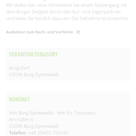
Spielplätze
Wir stellen das neue Hörerlebnis bei einem Spaziergang mit
Fundtiere
dem Burger Zeitgeist durch den Kur- und Sagenpark vor
Spenden & Sponsoring
Zahlen & Statistik
und laden Sie herzlich dazu ein. Die Teilnahme ist kostenfrei.
Formularservice
Audiotour zum Nach- und Vorhören
Tourismus
VERANSTALTUNGSORT
Burg-Dorf
03096 Burg (Spreewald)
KONTAKT
Amt Burg (Spreewald) - Amt für Tourismus
Am Hafen 6
03096 Burg (Spreewald)
Telefon:
+49 35603 750160