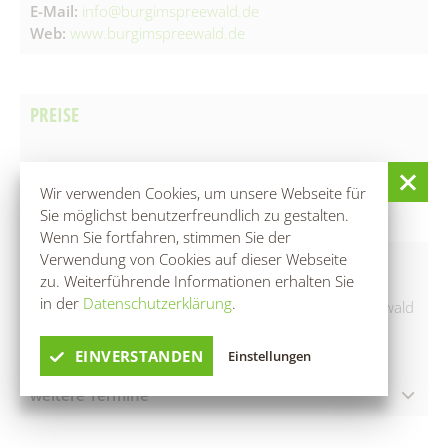
E-Mail:
info@burgimspreewald.de
Web:
www.burgimspreewald.de
PREISE
▲ kostenlos
Wir verwenden Cookies, um unsere Webseite für
Sie möglichst benutzerfreundlich zu gestalten.
Wenn Sie fortfahren, stimmen Sie der
Verwendung von Cookies auf dieser Webseite
INFOS
zu. Weiterführende Informationen erhalten Sie
in der
Datenschutzerklärung
.
Mit QR-Codes an fünf verschiedenen Orten im Spreewald
gibt es Geschichten zum Mithören - unabhängig von
Öffnungszeiten, Saison- oder Tageszeiten
EINVERSTANDEN
Einstellungen
weitere Termine
08.08.2026 – 09.08.2026