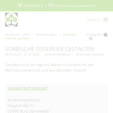
035603 682-0
|
info@amt-burg-spreewald.de
Menü
Startseite
Kontakt
Datenschutz
Impressum
Sie sind hier:
Leben
/
Veranstaltungen
/
Sorbische
Schriftgröße
Ostereier gestalten
Barrierefreiheitserklärung
www.burgimspreewald.de
Cookie-Einstellungen
SORBISCHE OSTEREIER GESTALTEN
26.05.2026 – 27.05.2026
KinderKreativRaum
Workshop / Seminar
Aktuelles
Gestaltet euch ein eigenes kleines Kunstwerk mit der
Wachsbossiertechnik und wundervollen Farben!
Aktuelle Meldungen
Amt & Gemeinden
Ausschreibungen
Vorstellung
Politik & Verwaltung
VERANSTALTUNGSORT
Stellenmarkt
Amtsblatt
Grußwort
Der Amtsdirektor
Bürgerservice
Ausschreibungen/Vergaben
KinderKreativRaum
Burger Spreewaldzeitung
Gemeinden
Hauptstraße 13
Vergebene Aufträge
Amt I – Hauptverwaltung
Was erledige ich wo?
Wirtschaft
03096 Burg (Spreewald)
115 - Die Behördennummer