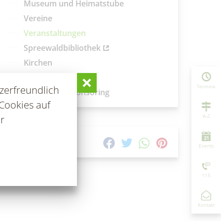
Museum und Heimatstube
Vereine
Veranstaltungen
Spreewaldbibliothek
Kirchen
Spielplätze
Termine
zerfreundlich
Spenden & Sponsoring
Cookies auf
A-Z
r
TEILEN AUF
Events
115
Kontakt