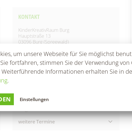
en & Statistik
Formularservice
KONTAKT
KinderKreativRaum Burg
Hauptstraße 13
03096 Burg (Spreewald)
Telefon:
+49 151 10089970
ies, um unsere Webseite für Sie möglichst benut
E-Mail:
forscherstuebchen-burg@gmx.de
 Sie fortfahren, stimmen Sie der Verwendung von 
. Weiterführende Informationen erhalten Sie in de
ung
.
INFOS
Termin täglich individuell nach Vereinbarung.
DEN
Einstellungen
Auch Einzel- u. Gruppen- Workshops
möglich.
weitere Termine