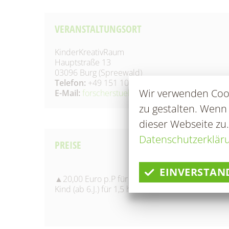
Fundtiere
Zahl
Wahlen/Volksbegehren
VERANSTALTUNGSORT
KinderKreativRaum
Hauptstraße 13
03096 Burg (Spreewald)
Telefon:
+49 151 10089970
Wir verwenden Cook
E-Mail:
forscherstuebchen-burg@gmx.de
zu gestalten. Wenn
dieser Webseite zu
Datenschutzerklär
PREISE
EINVERSTAN
▲20,00 Euro p.P für 1,5 h/10,00 Euro pro
Kind (ab 6.J.) für 1,5 h