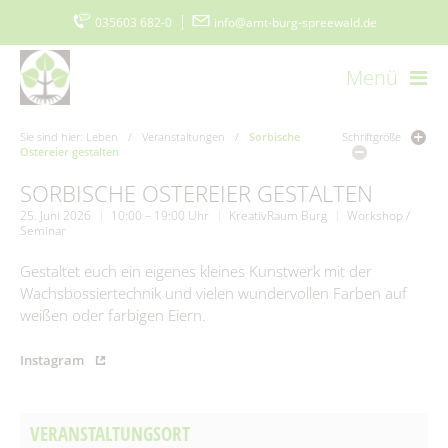
035603 682-0
|
info@amt-burg-spreewald.de
Menü
Startseite
Kontakt
Datenschutz
Impressum
Sie sind hier:
Leben
/
Veranstaltungen
/
Sorbische
Schriftgröße
Ostereier gestalten
Barrierefreiheitserklärung
www.burgimspreewald.de
Cookie-Einstellungen
SORBISCHE OSTEREIER GESTALTEN
25. Juni 2026
10:00 – 19:00 Uhr
KreativRaum Burg
Workshop /
Seminar
Aktuelles
Gestaltet euch ein eigenes kleines Kunstwerk mit der
Aktuelle Meldungen
Amt & Gemeinden
Wachsbossiertechnik und vielen wundervollen Farben auf
weißen oder farbigen Eiern.
Ausschreibungen
Vorstellung
Politik & Verwaltung
Instagram
Stellenmarkt
Amtsblatt
Grußwort
Der Amtsdirektor
Bürgerservice
Ausschreibungen/Vergaben
Burger Spreewaldzeitung
Gemeinden
Vergebene Aufträge
Amt I – Hauptverwaltung
VERANSTALTUNGSORT
Was erledige ich wo?
Wirtschaft
115 - Die Behördennummer