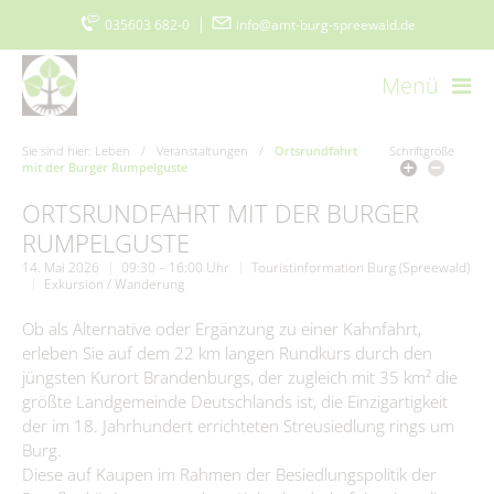
035603 682-0
|
info@amt-burg-spreewald.de
Menü
Startseite
Kontakt
Datenschutz
Impressum
Sie sind hier:
Leben
/
Veranstaltungen
/
Ortsrundfahrt
Schriftgröße
mit der Burger Rumpelguste
Barrierefreiheitserklärung
www.burgimspreewald.de
Cookie-Einstellungen
ORTSRUNDFAHRT MIT DER BURGER
RUMPELGUSTE
Aktuelles
14. Mai 2026
09:30 – 16:00 Uhr
Touristinformation Burg (Spreewald)
Exkursion / Wanderung
Aktuelle Meldungen
Amt & Gemeinden
Ob als Alternative oder Ergänzung zu einer Kahnfahrt,
erleben Sie auf dem 22 km langen Rundkurs durch den
Ausschreibungen
Vorstellung
Politik & Verwaltung
jüngsten Kurort Brandenburgs, der zugleich mit 35 km² die
Stellenmarkt
größte Landgemeinde Deutschlands ist, die Einzigartigkeit
Amtsblatt
Grußwort
Der Amtsdirektor
der im 18. Jahrhundert errichteten Streusiedlung rings um
Bürgerservice
Ausschreibungen/Vergaben
Burger Spreewaldzeitung
Burg.
Gemeinden
Vergebene Aufträge
Amt I – Hauptverwaltung
Diese auf Kaupen im Rahmen der Besiedlungspolitik der
Was erledige ich wo?
Wirtschaft
115 - Die Behördennummer