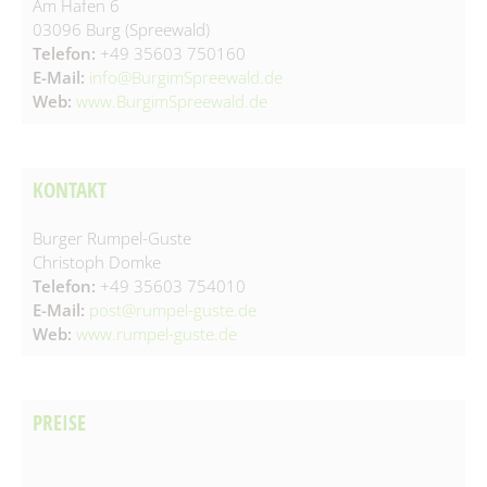
Am Hafen 6
Spielplätze
Fundtiere
03096 Burg (Spreewald)
Telefon:
+49 35603 750160
Spenden & Sponsoring
Zahlen & Statistik
E-Mail:
info@BurgimSpreewald.de
Web:
www.BurgimSpreewald.de
Formularservice
Tourismus
KONTAKT
Burger Rumpel-Guste
Christoph Domke
Telefon:
+49 35603 754010
E-Mail:
post@rumpel-guste.de
Web:
www.rumpel-guste.de
PREISE