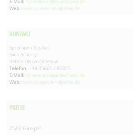
E-Mail:
spreeauen-alpakas@web.de
Spielplätze
Fundtiere
Web:
www.spreeauen-alpakas.de
Spenden & Sponsoring
Zahlen & Statistik
Formularservice
KONTAKT
Tourismus
Spreeauen-Alpakas
Sven Scherry
03096 Dissen-Striesow
Telefon:
+49 35606 690355
E-Mail:
spreeauen-alpakas@web.de
Web:
www.spreeauen-alpakas.de
PREISE
25,00 Euro p.P.