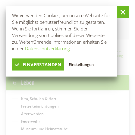
INFOS
Wir verwenden Cookies, um unsere Webseite für
Sie möglichst benutzerfreundlich zu gestalten.
Tickets im Vorverkauf und an der Abendkasse.
Wenn Sie fortfahren, stimmen Sie der
Anmeldung notwendig unter 035606 690355.
Verwendung von Cookies auf dieser Webseite
zu. Weiterführende Informationen erhalten Sie
in der
Datenschutzerklärung
.
Ein Service der TMB Tourismus-Marketing Brandenburg GmbH:
Weitere
Informationen zu Reisen, Ausflügen und Veranstaltungen in Brandenburg
.
EINVERSTANDEN
Einstellungen
Leben
Kita, Schulen & Hort
Freizeiteinrichtungen
Älter werden
Feuerwehr
Museum und Heimatstube