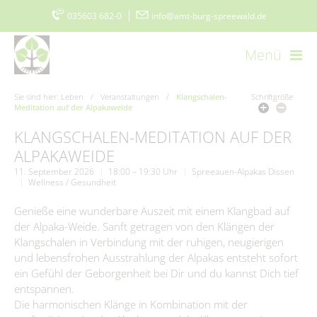
035603 682-0
|
info@amt-burg-spreewald.de
Menü
Startseite
Kontakt
Datenschutz
Impressum
Sie sind hier:
Leben
/
Veranstaltungen
/
Klangschalen-
Schriftgröße
Meditation auf der Alpakaweide
Barrierefreiheitserklärung
www.burgimspreewald.de
Cookie-Einstellungen
KLANGSCHALEN-MEDITATION AUF DER
ALPAKAWEIDE
Aktuelles
11. September 2026
18:00 – 19:30 Uhr
Spreeauen-Alpakas Dissen
Wellness / Gesundheit
Aktuelle Meldungen
Amt & Gemeinden
Genieße eine wunderbare Auszeit mit einem Klangbad auf
der Alpaka-Weide. Sanft getragen von den Klängen der
Ausschreibungen
Vorstellung
Politik & Verwaltung
Klangschalen in Verbindung mit der ruhigen, neugierigen
Stellenmarkt
und lebensfrohen Ausstrahlung der Alpakas entsteht sofort
Amtsblatt
Grußwort
Der Amtsdirektor
ein Gefühl der Geborgenheit bei Dir und du kannst Dich tief
Bürgerservice
Ausschreibungen/Vergaben
Burger Spreewaldzeitung
entspannen.
Gemeinden
Vergebene Aufträge
Amt I – Hauptverwaltung
Die harmonischen Klänge in Kombination mit der
Was erledige ich wo?
Wirtschaft
115 - Die Behördennummer