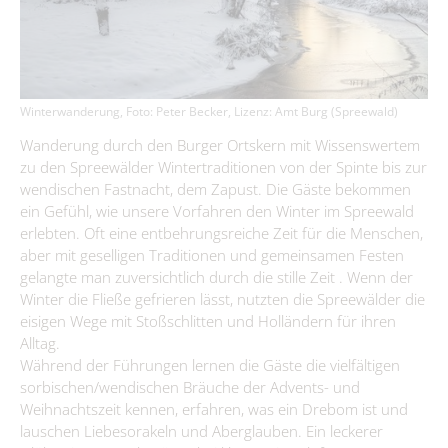
Immobilienausschreibungen
Briesen/Brjazyna
Förderprojekte
Amt II – Finanzverwaltung
Bürgerbüro
Interessenbekundungsverfahren
Burg (Spreewald)/Bórkowy (Błota)
Grundsteuerreform
Aktuelles
Leben
Amt III – Bauverwaltung
Dissen-Striesow/Dešno-Strjažow
Standesamt
Publikationen
Wirtschaftsförderung
Guhrow/Góry
Amt IV – Ordnungsverwaltung
Kita, Schulen & Hort
Kontakt & Sprechzeiten
Friedhofsverwaltung
Winterwanderung, Foto: Peter Becker, Lizenz: Amt Burg (Spreewald)
Aus Kita & Hort
Firmen-Datenbank
Schmogrow-Fehrow/Smogorjow-Prjawoz
Aufgaben des Standesamtes
Amt V - Tourismus
Gesundheitskita "Spreewald-Lutki" Burg (Spreewald)/Bórkowy
Freizeiteinrichtungen
Wanderung durch den Burger Ortskern mit Wissenswertem
Bauen & Wohnen
Werben/Wjerbno
Anmeldung einer Firma
#WIRsindBurg #SMY Bórkowy
Gewerbegebiete
(Błota)
Gewidmete Trauorte
zu den Spreewälder Wintertraditionen von der Spinte bis zur
Bauhof
Jugendzentrum "Phönix" Burg (Spreewald)/Bórkowy (Błota)
Älter werden
Satzungen & Verordnungen
wendischen Fastnacht, dem Zapust. Die Gäste bekommen
Kita & Hort "Małe myški" Fehrow/Prjawoz
Anmeldung zur Eheschließung
Glasfaserausbau
Klimaschutz
ein Gefühl, wie unsere Vorfahren den Winter im Spreewald
SOS-Kinderdorf Lausitz, Familien und Beratungszentrum Burg
Wirtschaftsförderung
Kita "Vier Jahreszeiten" Striesow/Strjažow
Feuerwehr
Trautermine
Kur- & Tourismusbeitrag
(Spreewald) / Bórkowy (Błota)
erlebten. Oft eine entbehrungsreiche Zeit für die Menschen,
Förderprogramme
Kita & Hort "Pusteblume Werben/Wjerbno
aber mit geselligen Traditionen und gemeinsamen Festen
Trink- & Abwasserzweckverband
Bismarckturm
Museum und Heimatstube
Steuern & Abgaben
Entwicklungskonzept IKEK
gelangte man zuversichtlich durch die stille Zeit . Wenn der
Hort "Lipa" Burg (Spreewald)/Bórkowy (Błota)
Dorfgemeinschaftshäuser
Standesamt
Winter die Fließe gefrieren lässt, nutzten die Spreewälder die
Heimatstube Burg (Spreewald) / Bórkowy (Błota)
Vereine
Offenlagen
Hort der Kita "Vier Jahreszeiten in Briesen/Brjazyna
Gewerbe melden
eisigen Wege mit Stoßschlitten und Holländern für ihren
Büchertauschbörsen
Heimatmuseum Dissen / Dešno
Beauftragte
Grundschule "Mato Kosyk" Briesen/Brjazyna
Alltag.
Veranstaltungen
Geoportal
Slawischer Siedlunsgausschnitt "Stary lud" in Dissen / Dešno
Während der Führungen lernen die Gäste die vielfältigen
Grund- und Oberschule Mina Witkojc" Burg (Spreewald)/Bórkowy
Kommunalpolitik/Sitzungen
Spreewaldbibliothek
Schiedsstelle
sorbischen/wendischen Bräuche der Advents- und
(Błota)
Weihnachtszeit kennen, erfahren, was ein Drebom ist und
Wahlen/Volksbegehren
Kirchen
Fundbüro
lauschen Liebesorakeln und Aberglauben. Ein leckerer