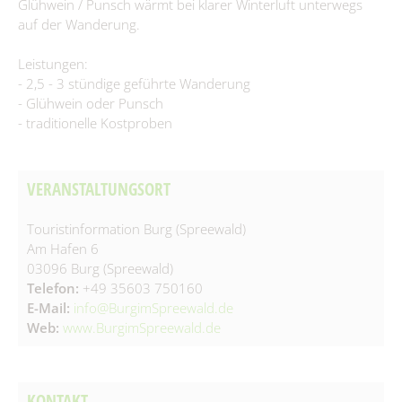
Glühwein / Punsch wärmt bei klarer Winterluft unterwegs
Spielplätze
Fundtiere
auf der Wanderung.
Spenden & Sponsoring
Zahlen & Statistik
Leistungen:
- 2,5 - 3 stündige geführte Wanderung
Formularservice
- Glühwein oder Punsch
Tourismus
- traditionelle Kostproben
VERANSTALTUNGSORT
Touristinformation Burg (Spreewald)
Am Hafen 6
03096 Burg (Spreewald)
Telefon:
+49 35603 750160
E-Mail:
info@BurgimSpreewald.de
Web:
www.BurgimSpreewald.de
KONTAKT