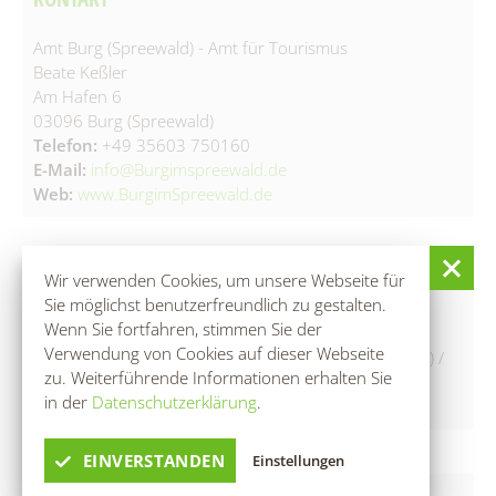
Amt Burg (Spreewald) - Amt für Tourismus
Beate Keßler
Am Hafen 6
03096 Burg (Spreewald)
Telefon:
+49 35603 750160
E-Mail:
info@Burgimspreewald.de
Web:
www.BurgimSpreewald.de
Wir verwenden Cookies, um unsere Webseite für
PREISE
Sie möglichst benutzerfreundlich zu gestalten.
Wenn Sie fortfahren, stimmen Sie der
Verwendung von Cookies auf dieser Webseite
Hinweise zum Preis: 12,00 Euro p. Erw. (ab 11 Jahren) /
zu. Weiterführende Informationen erhalten Sie
5,00 Euro pro Kind (3-10 Jahre) /
in der
Datenschutzerklärung
.
1,00 Euro Rabatt bei Vorlage der GästeCard
EINVERSTANDEN
Einstellungen