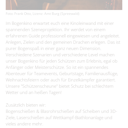
Immobilienausschreibungen
Briesen/Brjazyna
Förderprojekte
Amt II – Finanzverwaltung
Bürgerbüro
Interessenbekundungsverfahren
Burg (Spreewald)/Bórkowy (Błota)
Grundsteuerreform
Aktuelles
Leben
Foto: Frank Otto, Lizenz: Amt Burg (Spreewald)
Amt III – Bauverwaltung
Dissen-Striesow/Dešno-Strjažow
Standesamt
Publikationen
Wirtschaftsförderung
Im Bogenkino erwartet euch eine Kinoleinwand mit einer
Guhrow/Góry
Amt IV – Ordnungsverwaltung
spannenden Szeneprojektion. Ihr werdet von einem
Kita, Schulen & Hort
Kontakt & Sprechzeiten
Friedhofsverwaltung
Aus Kita & Hort
Firmen-Datenbank
erfahrenen Guide professionell eingewiesen und angeleitet.
Schmogrow-Fehrow/Smogorjow-Prjawoz
Aufgaben des Standesamtes
Amt V - Tourismus
Gesundheitskita "Spreewald-Lutki" Burg (Spreewald)/Bórkowy
Freizeiteinrichtungen
Anlegen, Zielen und den gemeinen Drachen erlegen. Das ist
Bauen & Wohnen
Werben/Wjerbno
Anmeldung einer Firma
#WIRsindBurg #SMY Bórkowy
Gewerbegebiete
(Błota)
Gewidmete Trauorte
purer Bogenspaß in einer ganz neuen Dimension.
Bauhof
Jugendzentrum "Phönix" Burg (Spreewald)/Bórkowy (Błota)
Älter werden
Satzungen & Verordnungen
Verschiedene Szenarien und verschiedene Level machen
Kita & Hort "Małe myški" Fehrow/Prjawoz
Anmeldung zur Eheschließung
Glasfaserausbau
Klimaschutz
SOS-Kinderdorf Lausitz, Familien und Beratungszentrum Burg
unser Bogenkino für jeden Schützen zum Erlebnis, egal ob
Wirtschaftsförderung
Kita "Vier Jahreszeiten" Striesow/Strjažow
Feuerwehr
Trautermine
Kur- & Tourismusbeitrag
(Spreewald) / Bórkowy (Błota)
Anfänger oder Meisterschütze. So ist ein spannendes
Förderprogramme
Kita & Hort "Pusteblume Werben/Wjerbno
Abenteuer für Teamevents, Geburtstage, Familienausflüge,
Trink- & Abwasserzweckverband
Bismarckturm
Museum und Heimatstube
Steuern & Abgaben
Entwicklungskonzept IKEK
Weihnachtsfeiern oder auch für Einzelkämpfer garantiert.
Hort "Lipa" Burg (Spreewald)/Bórkowy (Błota)
Dorfgemeinschaftshäuser
Standesamt
Unsere "Schützenscheune" bietet Schutz bei schlechtem
Heimatstube Burg (Spreewald) / Bórkowy (Błota)
Vereine
Offenlagen
Hort der Kita "Vier Jahreszeiten in Briesen/Brjazyna
Gewerbe melden
Büchertauschbörsen
Wetter und an heißen Tagen!
Heimatmuseum Dissen / Dešno
Beauftragte
Grundschule "Mato Kosyk" Briesen/Brjazyna
Veranstaltungen
Geoportal
Slawischer Siedlunsgausschnitt "Stary lud" in Dissen / Dešno
Zusätzlich bieten wir:
Grund- und Oberschule Mina Witkojc" Burg (Spreewald)/Bórkowy
Kommunalpolitik/Sitzungen
Spreewaldbibliothek
Schiedsstelle
Bogenschießen & Blasrohrschießen auf Scheiben und 3D-
(Błota)
Ziele, Laserschießen auf Wettkampf-Biathlonanlage und
Wahlen/Volksbegehren
Kirchen
Fundbüro
vieles andere mehr.