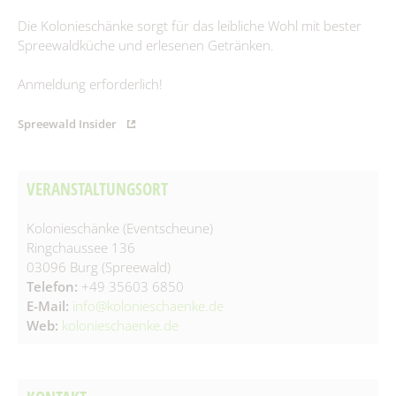
Spielplätze
Fundtiere
Die Kolonieschänke sorgt für das leibliche Wohl mit bester
Spreewaldküche und erlesenen Getränken.
Spenden & Sponsoring
Zahlen & Statistik
Anmeldung erforderlich!
Formularservice
Tourismus
Spreewald Insider
VERANSTALTUNGSORT
Kolonieschänke (Eventscheune)
Ringchaussee 136
03096 Burg (Spreewald)
Telefon:
+49 35603 6850
E-Mail:
info@kolonieschaenke.de
Web:
kolonieschaenke.de