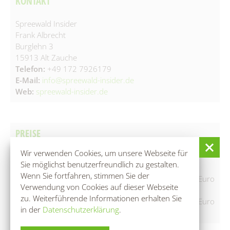
KONTAKT
Spreewald Insider
Frank Albrecht
Burglehn 3
15913 Alt Zauche
Telefon:
+49 172 7926179
E-Mail:
info@spreewald-insider.de
Web:
spreewald-insider.de
PREISE
Wir verwenden Cookies, um unsere Webseite für
Sie möglichst benutzerfreundlich zu gestalten.
▲ Preise für 1-2 Personen
Wenn Sie fortfahren, stimmen Sie der
Bogenschießen Klassisch 3D - 60 Min.: 49 Euro + 10 Euro
Verwendung von Cookies auf dieser Webseite
für jede weitere Person
zu. Weiterführende Informationen erhalten Sie
Bogenschießen Klassisch 4D - 60 Min.: 59 Euro + 10 Euro
in der
Datenschutzerklärung
.
für jede weitere Person