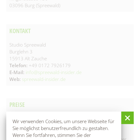
03096 Burg (Spreewald)
KONTAKT
Studio Spreewald
Burglehn 3
15913 Alt Zauche
Telefon:
+49 0172 7926179
E-Mail:
info@spreewald-insider.de
Web:
spreewald-insider.de
PREISE
Wir verwenden Cookies, um unsere Webseite für
Erwachsene: 30 €
Sie möglichst benutzerfreundlich zu gestalten.
Beschreibung: Regulärer Einzelpreis /Stunde
Wenn Sie fortfahren, stimmen Sie der
▲ Preis gilt bei 4 Teilnehmern. Jeder weitere Teilnehmer