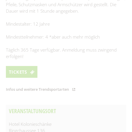
Pfeile, Schutzmasken und Armschützer wird gestellt. Die
Spielplätze
Fundtiere
Dauer wird mit 1 Stunde angegeben.
Spenden & Sponsoring
Zahlen & Statistik
Mindestalter: 12 Jahre
Formularservice
Tourismus
Mindestteilnehmer: 4 *aber auch mehr möglich
Täglich 365 Tage verfügbar. Anmeldung muss zwingend
erfolgen!
TICKETS
Infos und weitere Trendsportarten
VERANSTALTUNGSORT
Hotel Kolonieschänke
Ringchaussee 136