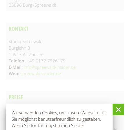
03096 Burg (Spreewald)
KONTAKT
Studio Spreewald
Burglehn 3
15913 Alt Zauche
Telefon:
+49 0172 7926179
E-Mail:
info@spreewald-insider.de
Web:
spreewald-insider.de
PREISE
Wir verwenden Cookies, um unsere Webseite für
Erwachsene: 30 €
Sie möglichst benutzerfreundlich zu gestalten.
Beschreibung: Regulärer Einzelpreis /Stunde
Wenn Sie fortfahren, stimmen Sie der
▲ Preis gilt bei 4 Teilnehmern. Jeder weitere Teilnehmer