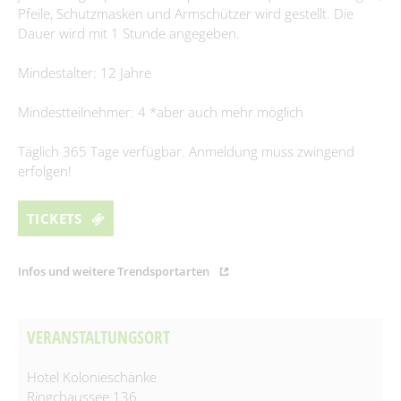
Pfeile, Schutzmasken und Armschützer wird gestellt. Die
Spielplätze
Fundtiere
Dauer wird mit 1 Stunde angegeben.
Spenden & Sponsoring
Zahlen & Statistik
Mindestalter: 12 Jahre
Formularservice
Tourismus
Mindestteilnehmer: 4 *aber auch mehr möglich
Täglich 365 Tage verfügbar. Anmeldung muss zwingend
erfolgen!
TICKETS
Infos und weitere Trendsportarten
VERANSTALTUNGSORT
Hotel Kolonieschänke
Ringchaussee 136