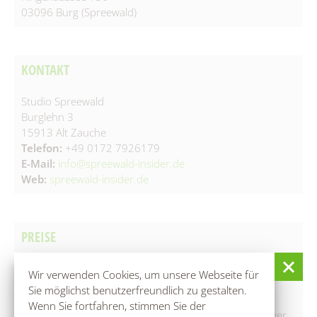
03096 Burg (Spreewald)
KONTAKT
Studio Spreewald
Burglehn 3
15913 Alt Zauche
Telefon:
+49 0172 7926179
E-Mail:
info@spreewald-insider.de
Web:
spreewald-insider.de
PREISE
Wir verwenden Cookies, um unsere Webseite für
Erwachsene: 30 €
Sie möglichst benutzerfreundlich zu gestalten.
Beschreibung: Regulärer Einzelpreis /Stunde
Wenn Sie fortfahren, stimmen Sie der
▲ Preis gilt bei 4 Teilnehmern. Jeder weitere Teilnehmer