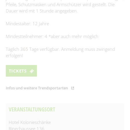
Pfeile, Schutzmasken und Armschützer wird gestellt. Die
Spielplätze
Fundtiere
Dauer wird mit 1 Stunde angegeben.
Spenden & Sponsoring
Zahlen & Statistik
Mindestalter: 12 Jahre
Formularservice
Tourismus
Mindestteilnehmer: 4 *aber auch mehr möglich
Täglich 365 Tage verfügbar. Anmeldung muss zwingend
erfolgen!
TICKETS
Infos und weitere Trendsportarten
VERANSTALTUNGSORT
Hotel Kolonieschänke
Ringchaussee 136