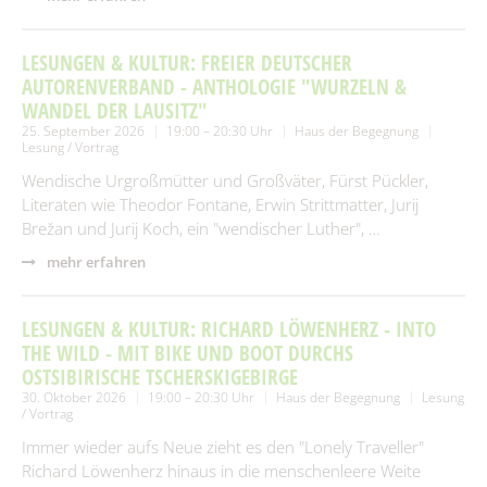
LESUNGEN & KULTUR: FREIER DEUTSCHER
AUTORENVERBAND - ANTHOLOGIE "WURZELN &
WANDEL DER LAUSITZ"
25. September 2026
19:00 – 20:30 Uhr
Haus der Begegnung
Lesung / Vortrag
Wendische Urgroßmütter und Großväter, Fürst Pückler,
Literaten wie Theodor Fontane, Erwin Strittmatter, Jurij
Brežan und Jurij Koch, ein "wendischer Luther", …
mehr erfahren
LESUNGEN & KULTUR: RICHARD LÖWENHERZ - INTO
THE WILD - MIT BIKE UND BOOT DURCHS
OSTSIBIRISCHE TSCHERSKIGEBIRGE
30. Oktober 2026
19:00 – 20:30 Uhr
Haus der Begegnung
Lesung
/ Vortrag
Immer wieder aufs Neue zieht es den "Lonely Traveller"
Richard Löwenherz hinaus in die menschenleere Weite