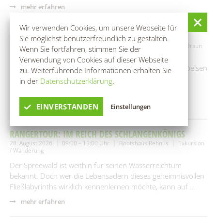
mehr erfahren
Wir verwenden Cookies, um unsere Webseite für
ROHKOST-WORKSHOP
Sie möglichst benutzerfreundlich zu gestalten.
25. August 2026
10:00 – 13:00 Uhr
Naturheilpraxen Ina-Elke Braun
Wenn Sie fortfahren, stimmen Sie der
Workshop / Seminar
Verwendung von Cookies auf dieser Webseite
Gemeinsames Herstellen von verschiedenen Rohkostspeisen
zu. Weiterführende Informationen erhalten Sie
(4-5 Gänge Menü)Danach gemeinsames Essen mit den
in der
Datenschutzerklärung
.
Hergestellten Speisen.
mehr erfahren
EINVERSTANDEN
Einstellungen
RANGERTOUR: IM REICH DES SCHLANGENKÖNIGS
28. August 2026
09:00 – 15:00 Uhr
Bootshaus Rehnus
Exkursion
/ Wanderung
Der Spreewald ist weithin für seinen Wasserreichtum
bekannt. Doch wer die Lebensadern dieses geheimnisvollen
Fließlabyrinths wirklich kennenlernen möchte, kann auf …
mehr erfahren