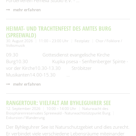
Förderverein Femella Studio e.V. - …
mehr erfahren
HEIMAT- UND TRACHTENFEST DES AMTES BURG
(SPREEWALD)
30. August 2026
11:00 – 23:00 Uhr
Festplatz
Chor / Folklore /
Volksmusik
09.30 Gottesdienst evangelische Kirche
Burg10.30 Kupka psesa - Senftenberger Spinte -
vor der Kirche10.30-13.30 Ströbitzer
Musikanten14.00-15.30 …
mehr erfahren
RANGERTOUR: VIELFALT AM BYHLEGUHRER SEE
12. September 2026
10:00 – 14:00 Uhr
Naturwacht des
Biosphärenreservates Spreewald - Naturwachtstützpunkt Burg
Exkursion / Wanderung
Der Byhleguhrer See ist Naturschutzgebiet und dies zurecht.
Er verbindet viele verschiedene Lebensräume miteinander