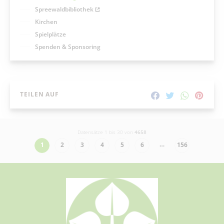
Spreewaldbibliothek
Kirchen
Spielplätze
Spenden & Sponsoring
TEILEN AUF
Datensätze 1 bis 30 von
4658
…
1
2
3
4
5
6
156