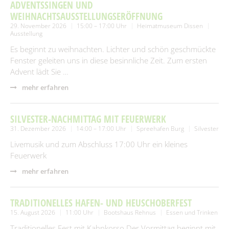
SUCHEN
ADVENTSSINGEN UND
Spielplätze
Fundtiere
WEIHNACHTSAUSSTELLUNGSERÖFFNUNG
29. November 2026
15:00 – 17:00 Uhr
Heimatmuseum Dissen
Spenden & Sponsoring
Zahlen & Statistik
Ausstellung
Es beginnt zu weihnachten. Lichter und schön geschmückte
Formularservice
Fenster geleiten uns in diese besinnliche Zeit. Zum ersten
Tourismus
Advent lädt Sie …
mehr erfahren
SILVESTER-NACHMITTAG MIT FEUERWERK
31. Dezember 2026
14:00 – 17:00 Uhr
Spreehafen Burg
Silvester
Livemusik und zum Abschluss 17:00 Uhr ein kleines
Feuerwerk
mehr erfahren
TRADITIONELLES HAFEN- UND HEUSCHOBERFEST
15. August 2026
11:00 Uhr
Bootshaus Rehnus
Essen und Trinken
Traditionelles Fest mit Kahnkorso.Der Vormittag beginnt mit