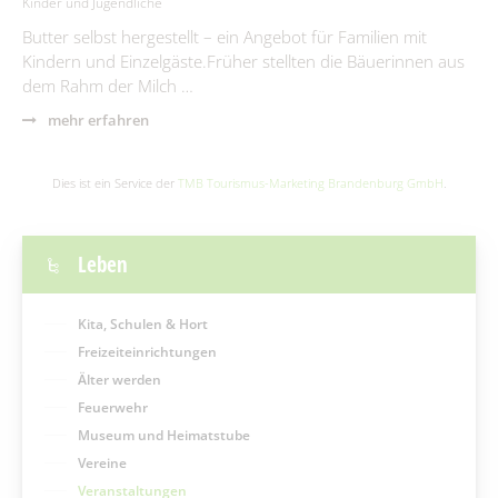
Kinder und Jugendliche
Butter selbst hergestellt – ein Angebot für Familien mit
Kindern und Einzelgäste.Früher stellten die Bäuerinnen aus
dem Rahm der Milch …
mehr erfahren
Dies ist ein Service der
TMB Tourismus-Marketing Brandenburg GmbH
.
Leben
Kita, Schulen & Hort
Freizeiteinrichtungen
Älter werden
Feuerwehr
Museum und Heimatstube
Vereine
Veranstaltungen