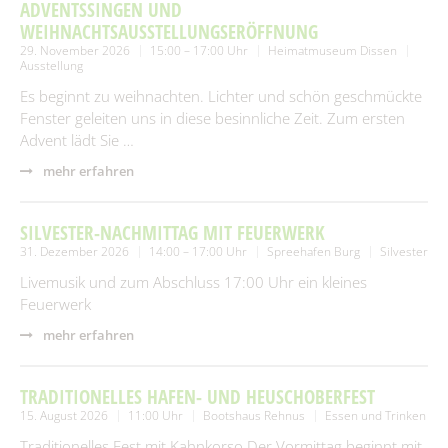
SUCHEN
ADVENTSSINGEN UND
Spielplätze
Fundtiere
WEIHNACHTSAUSSTELLUNGSERÖFFNUNG
29. November 2026
15:00 – 17:00 Uhr
Heimatmuseum Dissen
Spenden & Sponsoring
Zahlen & Statistik
Ausstellung
Es beginnt zu weihnachten. Lichter und schön geschmückte
Formularservice
Fenster geleiten uns in diese besinnliche Zeit. Zum ersten
Tourismus
Advent lädt Sie …
mehr erfahren
SILVESTER-NACHMITTAG MIT FEUERWERK
31. Dezember 2026
14:00 – 17:00 Uhr
Spreehafen Burg
Silvester
Livemusik und zum Abschluss 17:00 Uhr ein kleines
Feuerwerk
mehr erfahren
TRADITIONELLES HAFEN- UND HEUSCHOBERFEST
15. August 2026
11:00 Uhr
Bootshaus Rehnus
Essen und Trinken
Traditionelles Fest mit Kahnkorso.Der Vormittag beginnt mit