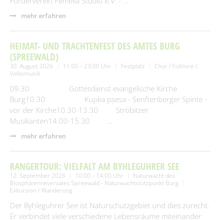
Förderverein Femella Studio e.V. - …
mehr erfahren
HEIMAT- UND TRACHTENFEST DES AMTES BURG
(SPREEWALD)
30. August 2026
11:00 – 23:00 Uhr
Festplatz
Chor / Folklore /
Volksmusik
09.30 Gottesdienst evangelische Kirche
Burg10.30 Kupka psesa - Senftenberger Spinte -
vor der Kirche10.30-13.30 Ströbitzer
Musikanten14.00-15.30 …
mehr erfahren
RANGERTOUR: VIELFALT AM BYHLEGUHRER SEE
12. September 2026
10:00 – 14:00 Uhr
Naturwacht des
Biosphärenreservates Spreewald - Naturwachtstützpunkt Burg
Exkursion / Wanderung
Der Byhleguhrer See ist Naturschutzgebiet und dies zurecht.
Er verbindet viele verschiedene Lebensräume miteinander