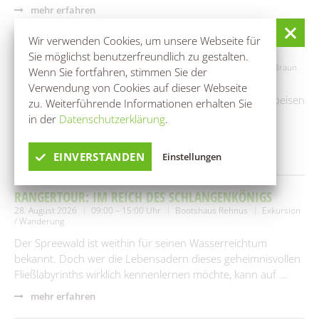
mehr erfahren
Wir verwenden Cookies, um unsere Webseite für
ROHKOST-WORKSHOP
Sie möglichst benutzerfreundlich zu gestalten.
25. August 2026
10:00 – 13:00 Uhr
Naturheilpraxen Ina-Elke Braun
Wenn Sie fortfahren, stimmen Sie der
Workshop / Seminar
Verwendung von Cookies auf dieser Webseite
Gemeinsames Herstellen von verschiedenen Rohkostspeisen
zu. Weiterführende Informationen erhalten Sie
(4-5 Gänge Menü)Danach gemeinsames Essen mit den
in der
Datenschutzerklärung
.
Hergestellten Speisen.
mehr erfahren
EINVERSTANDEN
Einstellungen
RANGERTOUR: IM REICH DES SCHLANGENKÖNIGS
28. August 2026
09:00 – 15:00 Uhr
Bootshaus Rehnus
Exkursion
/ Wanderung
Der Spreewald ist weithin für seinen Wasserreichtum
bekannt. Doch wer die Lebensadern dieses geheimnisvollen
Fließlabyrinths wirklich kennenlernen möchte, kann auf …
mehr erfahren