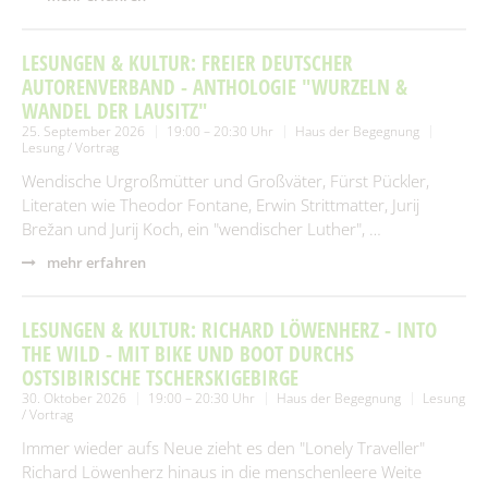
LESUNGEN & KULTUR: FREIER DEUTSCHER
AUTORENVERBAND - ANTHOLOGIE "WURZELN &
WANDEL DER LAUSITZ"
25. September 2026
19:00 – 20:30 Uhr
Haus der Begegnung
Lesung / Vortrag
Wendische Urgroßmütter und Großväter, Fürst Pückler,
Literaten wie Theodor Fontane, Erwin Strittmatter, Jurij
Brežan und Jurij Koch, ein "wendischer Luther", …
mehr erfahren
LESUNGEN & KULTUR: RICHARD LÖWENHERZ - INTO
THE WILD - MIT BIKE UND BOOT DURCHS
OSTSIBIRISCHE TSCHERSKIGEBIRGE
30. Oktober 2026
19:00 – 20:30 Uhr
Haus der Begegnung
Lesung
/ Vortrag
Immer wieder aufs Neue zieht es den "Lonely Traveller"
Richard Löwenherz hinaus in die menschenleere Weite