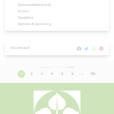
Spreewaldbibliothek
Kirchen
Spielplätze
Spenden & Sponsoring
TEILEN AUF
Datensätze 1 bis 30 von
4629
…
1
2
3
4
5
6
155