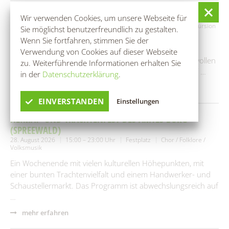
RANGERTOUR: IM REICH DES SCHLANGENKÖNIGS
Wir verwenden Cookies, um unsere Webseite für
28. August 2026
09:00 – 15:00 Uhr
Bootshaus Rehnus
Exkursion
Sie möglichst benutzerfreundlich zu gestalten.
/ Wanderung
Wenn Sie fortfahren, stimmen Sie der
Der Spreewald ist weithin für seinen Wasserreichtum
Verwendung von Cookies auf dieser Webseite
bekannt. Doch wer die Lebensadern dieses geheimnisvollen
zu. Weiterführende Informationen erhalten Sie
Fließlabyrinths wirklich kennenlernen möchte, kann auf …
in der
Datenschutzerklärung
.
mehr erfahren
EINVERSTANDEN
Einstellungen
HEIMAT- UND TRACHTENFEST DES AMTES BURG
(SPREEWALD)
28. August 2026
15:00 – 23:00 Uhr
Festplatz
Chor / Folklore /
Volksmusik
Ein Wochenende mit vielen kulturellen Höhepunkten, mit
einer bunten Trachtenvielfalt und einem Handwerker- und
Schaustellermarkt. Das Programm ist abwechslungsreich auf
…
mehr erfahren