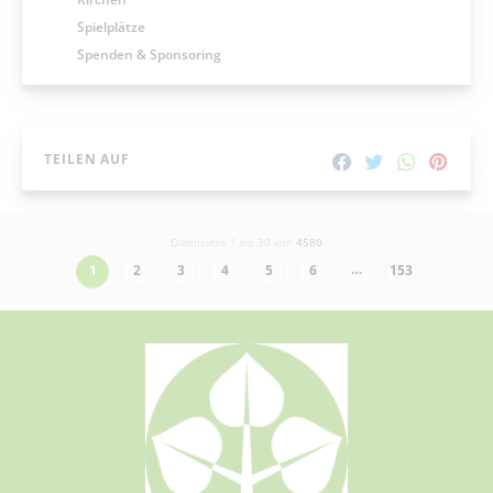
Spielplätze
Spenden & Sponsoring
TEILEN AUF
Datensätze 1 bis 30 von
4580
…
1
2
3
4
5
6
153