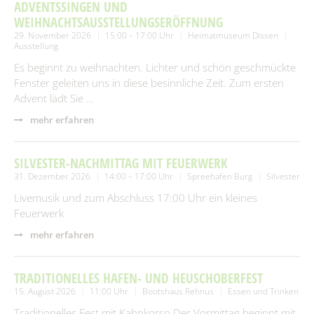
SUCHEN
ADVENTSSINGEN UND
Spielplätze
Fundtiere
WEIHNACHTSAUSSTELLUNGSERÖFFNUNG
29. November 2026
15:00 – 17:00 Uhr
Heimatmuseum Dissen
Spenden & Sponsoring
Zahlen & Statistik
Ausstellung
Es beginnt zu weihnachten. Lichter und schön geschmückte
Formularservice
Fenster geleiten uns in diese besinnliche Zeit. Zum ersten
Tourismus
Advent lädt Sie …
mehr erfahren
SILVESTER-NACHMITTAG MIT FEUERWERK
31. Dezember 2026
14:00 – 17:00 Uhr
Spreehafen Burg
Silvester
Livemusik und zum Abschluss 17:00 Uhr ein kleines
Feuerwerk
mehr erfahren
TRADITIONELLES HAFEN- UND HEUSCHOBERFEST
15. August 2026
11:00 Uhr
Bootshaus Rehnus
Essen und Trinken
Traditionelles Fest mit Kahnkorso.Der Vormittag beginnt mit