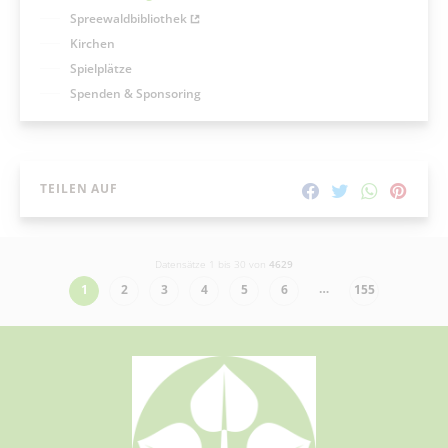
Spreewaldbibliothek
Kirchen
Spielplätze
Spenden & Sponsoring
TEILEN AUF
Datensätze 1 bis 30 von
4629
…
1
2
3
4
5
6
155