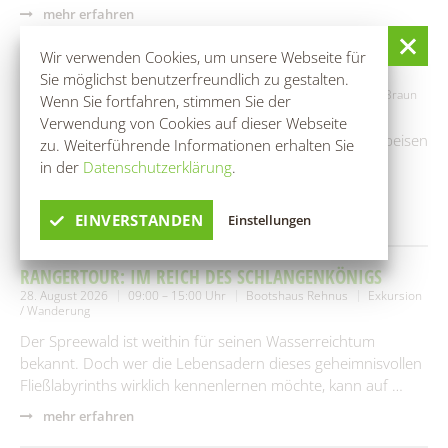
mehr erfahren
Wir verwenden Cookies, um unsere Webseite für
ROHKOST-WORKSHOP
Sie möglichst benutzerfreundlich zu gestalten.
25. August 2026
10:00 – 13:00 Uhr
Naturheilpraxen Ina-Elke Braun
Wenn Sie fortfahren, stimmen Sie der
Workshop / Seminar
Verwendung von Cookies auf dieser Webseite
Gemeinsames Herstellen von verschiedenen Rohkostspeisen
zu. Weiterführende Informationen erhalten Sie
(4-5 Gänge Menü)Danach gemeinsames Essen mit den
in der
Datenschutzerklärung
.
Hergestellten Speisen.
mehr erfahren
EINVERSTANDEN
Einstellungen
RANGERTOUR: IM REICH DES SCHLANGENKÖNIGS
28. August 2026
09:00 – 15:00 Uhr
Bootshaus Rehnus
Exkursion
/ Wanderung
Der Spreewald ist weithin für seinen Wasserreichtum
bekannt. Doch wer die Lebensadern dieses geheimnisvollen
Fließlabyrinths wirklich kennenlernen möchte, kann auf …
mehr erfahren