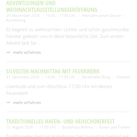
SUCHEN
ADVENTSSINGEN UND
Spielplätze
Fundtiere
WEIHNACHTSAUSSTELLUNGSERÖFFNUNG
29. November 2026
15:00 – 17:00 Uhr
Heimatmuseum Dissen
Spenden & Sponsoring
Zahlen & Statistik
Ausstellung
Es beginnt zu weihnachten. Lichter und schön geschmückte
Formularservice
Fenster geleiten uns in diese besinnliche Zeit. Zum ersten
Tourismus
Advent lädt Sie …
mehr erfahren
SILVESTER-NACHMITTAG MIT FEUERWERK
31. Dezember 2026
14:00 – 17:00 Uhr
Spreehafen Burg
Silvester
Livemusik und zum Abschluss 17:00 Uhr ein kleines
Feuerwerk
mehr erfahren
TRADITIONELLES HAFEN- UND HEUSCHOBERFEST
15. August 2026
11:00 Uhr
Bootshaus Rehnus
Essen und Trinken
Traditionelles Fest mit Kahnkorso.Der Vormittag beginnt mit