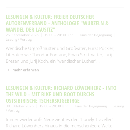
LESUNGEN & KULTUR: FREIER DEUTSCHER
AUTORENVERBAND - ANTHOLOGIE "WURZELN &
WANDEL DER LAUSITZ"
25. September 2026
19:00 – 20:30 Uhr
Haus der Begegnung
Lesung / Vortrag
Wendische Urgroßmütter und Großväter, Fürst Pückler,
Literaten wie Theodor Fontane, Erwin Strittmatter, Jurij
Brežan und Jurij Koch, ein "wendischer Luther", …
mehr erfahren
LESUNGEN & KULTUR: RICHARD LÖWENHERZ - INTO
THE WILD - MIT BIKE UND BOOT DURCHS
OSTSIBIRISCHE TSCHERSKIGEBIRGE
30. Oktober 2026
19:00 – 20:30 Uhr
Haus der Begegnung
Lesung
/ Vortrag
Immer wieder aufs Neue zieht es den "Lonely Traveller"
Richard Löwenherz hinaus in die menschenleere Weite