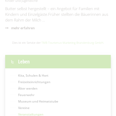
Kinder und Jugendliche
Butter selbst hergestellt – ein Angebot für Familien mit
Kindern und Einzelgäste.Früher stellten die Bäuerinnen aus
dem Rahm der Milch …
mehr erfahren
Dies ist ein Service der
TMB Tourismus-Marketing Brandenburg GmbH
.
Leben
Kita, Schulen & Hort
Freizeiteinrichtungen
Älter werden
Feuerwehr
Museum und Heimatstube
Vereine
Veranstaltungen