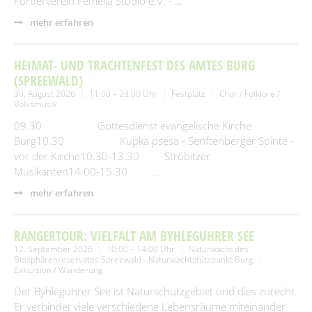
Förderverein Femella Studio e.V. - …
mehr erfahren
HEIMAT- UND TRACHTENFEST DES AMTES BURG
(SPREEWALD)
30. August 2026
11:00 – 23:00 Uhr
Festplatz
Chor / Folklore /
Volksmusik
09.30 Gottesdienst evangelische Kirche
Burg10.30 Kupka psesa - Senftenberger Spinte -
vor der Kirche10.30-13.30 Ströbitzer
Musikanten14.00-15.30 …
mehr erfahren
RANGERTOUR: VIELFALT AM BYHLEGUHRER SEE
12. September 2026
10:00 – 14:00 Uhr
Naturwacht des
Biosphärenreservates Spreewald - Naturwachtstützpunkt Burg
Exkursion / Wanderung
Der Byhleguhrer See ist Naturschutzgebiet und dies zurecht.
Er verbindet viele verschiedene Lebensräume miteinander