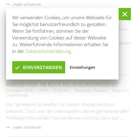
mehr erfahren
Wir verwenden Cookies, um unsere Webseite für
ROHKOST-WORKSHOP
Sie möglichst benutzerfreundlich zu gestalten.
25. August 2026
10:00 – 13:00 Uhr
Naturheilpraxen Ina-Elke Braun
Wenn Sie fortfahren, stimmen Sie der
Workshop / Seminar
Verwendung von Cookies auf dieser Webseite
Gemeinsames Herstellen von verschiedenen Rohkostspeisen
zu. Weiterführende Informationen erhalten Sie
(4-5 Gänge Menü)Danach gemeinsames Essen mit den
in der
Datenschutzerklärung
.
Hergestellten Speisen.
mehr erfahren
EINVERSTANDEN
Einstellungen
RANGERTOUR: IM REICH DES SCHLANGENKÖNIGS
28. August 2026
09:00 – 15:00 Uhr
Bootshaus Rehnus
Exkursion
/ Wanderung
Der Spreewald ist weithin für seinen Wasserreichtum
bekannt. Doch wer die Lebensadern dieses geheimnisvollen
Fließlabyrinths wirklich kennenlernen möchte, kann auf …
mehr erfahren