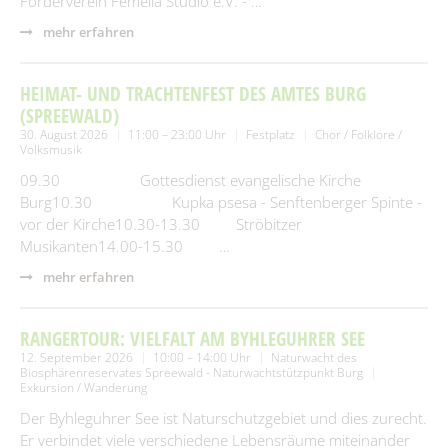
Förderverein Femella Studio e.V. - …
mehr erfahren
HEIMAT- UND TRACHTENFEST DES AMTES BURG
(SPREEWALD)
30. August 2026
11:00 – 23:00 Uhr
Festplatz
Chor / Folklore /
Volksmusik
09.30 Gottesdienst evangelische Kirche
Burg10.30 Kupka psesa - Senftenberger Spinte -
vor der Kirche10.30-13.30 Ströbitzer
Musikanten14.00-15.30 …
mehr erfahren
RANGERTOUR: VIELFALT AM BYHLEGUHRER SEE
12. September 2026
10:00 – 14:00 Uhr
Naturwacht des
Biosphärenreservates Spreewald - Naturwachtstützpunkt Burg
Exkursion / Wanderung
Der Byhleguhrer See ist Naturschutzgebiet und dies zurecht.
Er verbindet viele verschiedene Lebensräume miteinander