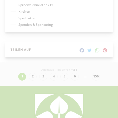
Spreewaldbibliothek
Kirchen
Spielplätze
Spenden & Sponsoring
TEILEN AUF
Datensätze 1 bis 30 von
4658
…
1
2
3
4
5
6
156