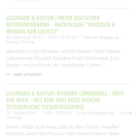
LESUNGEN & KULTUR: FREIER DEUTSCHER
AUTORENVERBAND - ANTHOLOGIE "WURZELN &
WANDEL DER LAUSITZ"
25. September 2026
19:00 – 20:30 Uhr
Haus der Begegnung
Lesung / Vortrag
Wendische Urgroßmütter und Großväter, Fürst Pückler,
Literaten wie Theodor Fontane, Erwin Strittmatter, Jurij
Brežan und Jurij Koch, ein "wendischer Luther", …
mehr erfahren
LESUNGEN & KULTUR: RICHARD LÖWENHERZ - INTO
THE WILD - MIT BIKE UND BOOT DURCHS
OSTSIBIRISCHE TSCHERSKIGEBIRGE
30. Oktober 2026
19:00 – 20:30 Uhr
Haus der Begegnung
Lesung
/ Vortrag
Immer wieder aufs Neue zieht es den "Lonely Traveller"
Richard Löwenherz hinaus in die menschenleere Weite