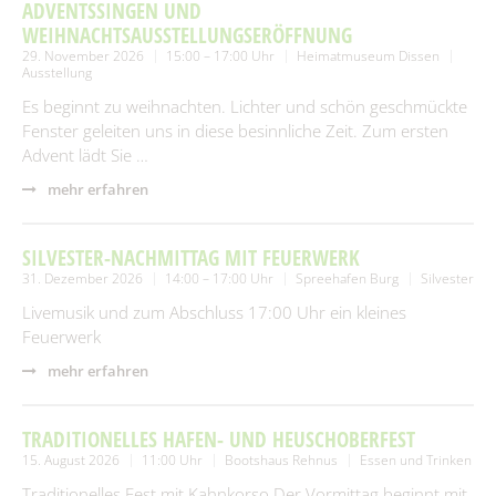
SUCHEN
ADVENTSSINGEN UND
Spielplätze
Fundtiere
WEIHNACHTSAUSSTELLUNGSERÖFFNUNG
29. November 2026
15:00 – 17:00 Uhr
Heimatmuseum Dissen
Spenden & Sponsoring
Zahlen & Statistik
Ausstellung
Es beginnt zu weihnachten. Lichter und schön geschmückte
Formularservice
Fenster geleiten uns in diese besinnliche Zeit. Zum ersten
Tourismus
Advent lädt Sie …
mehr erfahren
SILVESTER-NACHMITTAG MIT FEUERWERK
31. Dezember 2026
14:00 – 17:00 Uhr
Spreehafen Burg
Silvester
Livemusik und zum Abschluss 17:00 Uhr ein kleines
Feuerwerk
mehr erfahren
TRADITIONELLES HAFEN- UND HEUSCHOBERFEST
15. August 2026
11:00 Uhr
Bootshaus Rehnus
Essen und Trinken
Traditionelles Fest mit Kahnkorso.Der Vormittag beginnt mit