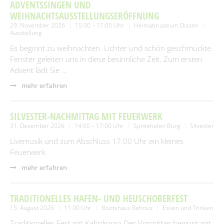
SUCHEN
ADVENTSSINGEN UND
Spielplätze
Fundtiere
WEIHNACHTSAUSSTELLUNGSERÖFFNUNG
29. November 2026
15:00 – 17:00 Uhr
Heimatmuseum Dissen
Spenden & Sponsoring
Zahlen & Statistik
Ausstellung
Es beginnt zu weihnachten. Lichter und schön geschmückte
Formularservice
Fenster geleiten uns in diese besinnliche Zeit. Zum ersten
Tourismus
Advent lädt Sie …
mehr erfahren
SILVESTER-NACHMITTAG MIT FEUERWERK
31. Dezember 2026
14:00 – 17:00 Uhr
Spreehafen Burg
Silvester
Livemusik und zum Abschluss 17:00 Uhr ein kleines
Feuerwerk
mehr erfahren
TRADITIONELLES HAFEN- UND HEUSCHOBERFEST
15. August 2026
11:00 Uhr
Bootshaus Rehnus
Essen und Trinken
Traditionelles Fest mit Kahnkorso.Der Vormittag beginnt mit