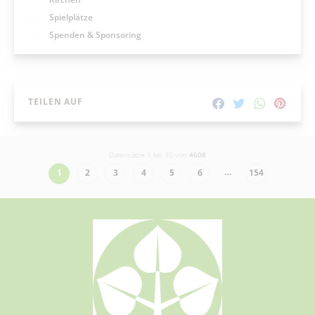
Spielplätze
Spenden & Sponsoring
TEILEN AUF
Datensätze 1 bis 30 von
4608
…
1
2
3
4
5
6
154