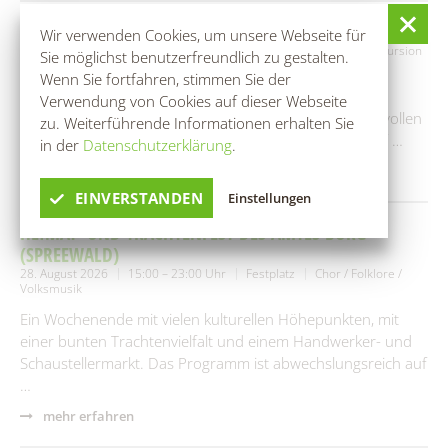
RANGERTOUR: IM REICH DES SCHLANGENKÖNIGS
Wir verwenden Cookies, um unsere Webseite für
28. August 2026
09:00 – 15:00 Uhr
Bootshaus Rehnus
Exkursion
Sie möglichst benutzerfreundlich zu gestalten.
/ Wanderung
Wenn Sie fortfahren, stimmen Sie der
Der Spreewald ist weithin für seinen Wasserreichtum
Verwendung von Cookies auf dieser Webseite
bekannt. Doch wer die Lebensadern dieses geheimnisvollen
zu. Weiterführende Informationen erhalten Sie
Fließlabyrinths wirklich kennenlernen möchte, kann auf …
in der
Datenschutzerklärung
.
mehr erfahren
EINVERSTANDEN
Einstellungen
HEIMAT- UND TRACHTENFEST DES AMTES BURG
(SPREEWALD)
28. August 2026
15:00 – 23:00 Uhr
Festplatz
Chor / Folklore /
Volksmusik
Ein Wochenende mit vielen kulturellen Höhepunkten, mit
einer bunten Trachtenvielfalt und einem Handwerker- und
Schaustellermarkt. Das Programm ist abwechslungsreich auf
…
mehr erfahren