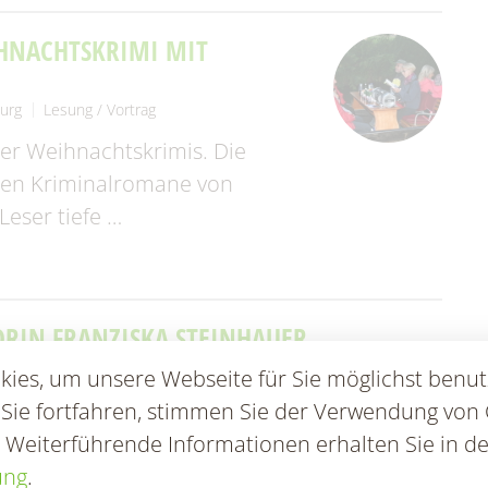
HNACHTSKRIMI MIT
urg
Lesung / Vortrag
rer Weihnachtskrimis. Die
lten Kriminalromane von
eser tiefe …
ORIN FRANZISKA STEINHAUER
 (Spreewald)
Lesung / Vortrag
ies, um unsere Webseite für Sie möglichst benut
feilten Kriminalromane von Franziska
 Sie fortfahren, stimmen Sie der Verwendung von 
 Einblicke in pathologisches Denken und
. Weiterführende Informationen erhalten Sie in de
ung
.