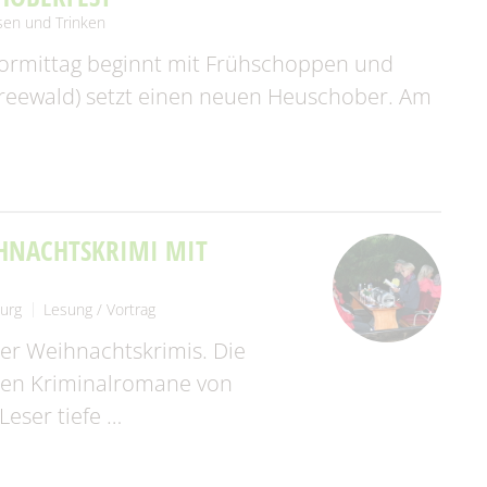
sen und Trinken
 Vormittag beginnt mit Frühschoppen und
preewald) setzt einen neuen Heuschober. Am
HNACHTSKRIMI MIT
urg
Lesung / Vortrag
rer Weihnachtskrimis. Die
lten Kriminalromane von
eser tiefe …