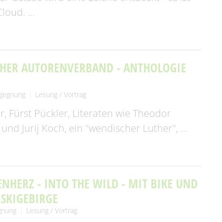
Cloud. …
SCHER AUTORENVERBAND - ANTHOLOGIE
egegnung
Lesung / Vortrag
 Fürst Pückler, Literaten wie Theodor
 und Jurij Koch, ein "wendischer Luther", …
NHERZ - INTO THE WILD - MIT BIKE UND
RSKIGEBIRGE
gnung
Lesung / Vortrag