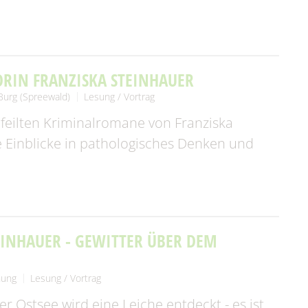
ORIN FRANZISKA STEINHAUER
Burg (Spreewald)
Lesung / Vortrag
feilten Kriminalromane von Franziska
 Einblicke in pathologisches Denken und
EINHAUER - GEWITTER ÜBER DEM
nung
Lesung / Vortrag
 Ostsee wird eine Leiche entdeckt - es ist