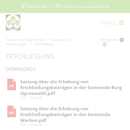
035603 682-0
|
info@amt-burg-spreewald.de
Menü
Startseite
Kontakt
Datenschutz
Impressum
Sie sind hier:
Bürgerservice
/
Satzungen &
Schriftgröße
Verordnungen
/
Erschließung
Barrierefreiheitserklärung
www.burgimspreewald.de
Cookie-Einstellungen
ERSCHLIESSUNG
DOWNLOADS
Aktuelles
Satzung über die Erhebung von
Aktuelle Meldungen
Amt & Gemeinden
Erschließungsbeiträgen in der Gemeinde Burg
(Spreewald).pdf
Ausschreibungen
Vorstellung
Politik & Verwaltung
PDF
|
19,08 KB
Stellenmarkt
Amtsblatt
Satzung über die Erhebung von
Grußwort
Der Amtsdirektor
Bürgerservice
Ausschreibungen/Vergaben
Erschließungsbeiträgen in der Gemeinde
Burger Spreewaldzeitung
Werben.pdf
Gemeinden
Vergebene Aufträge
Amt I – Hauptverwaltung
PDF
|
18,88 KB
115 - Die Behördennummer