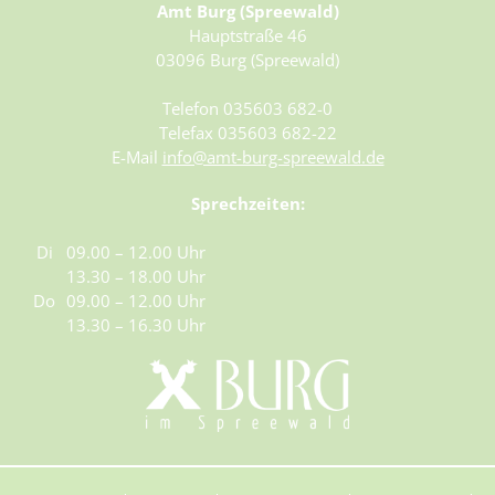
Hort "Lipa" Burg (Spreewald)/Bórkowy (Błota)
Amt Burg (Spreewald)
Dorfgemeinschaftshäuser
Entwicklungskonzept IKEK
Heimatstube Burg (Spreewald) / Bórkowy (Błota)
Vereine
Hauptstraße 46
Hort der Kita "Vier Jahreszeiten in Briesen/Brjazyna
Büchertauschbörsen
03096 Burg (Spreewald)
Heimatmuseum Dissen / Dešno
Gewerbe melden
Grundschule "Mato Kosyk" Briesen/Brjazyna
Veranstaltungen
Slawischer Siedlunsgausschnitt "Stary lud" in Dissen / Dešno
Grund- und Oberschule Mina Witkojc" Burg (Spreewald)/Bórkowy
Telefon 035603 682-0
Spreewaldbibliothek
(Błota)
Telefax 035603 682-22
E-Mail
info@amt-burg-spreewald.de
Kirchen
Sprechzeiten:
Spielplätze
Spenden & Sponsoring
Di
09.00 – 12.00 Uhr
13.30 – 18.00 Uhr
Do
09.00 – 12.00 Uhr
13.30 – 16.30 Uhr