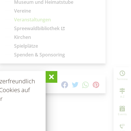
Museum und Heimatstube
Vereine
Veranstaltungen
Spreewaldbibliothek
Kirchen
Spielplätze
Spenden & Sponsoring
Termine
zerfreundlich
TEILEN AUF
Cookies auf
A-Z
r
Events