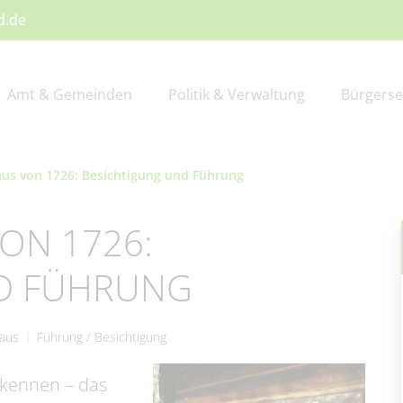
d.de
Amt & Gemeinden
Politik & Verwaltung
Bürgerse
us von 1726: Besichtigung und Führung
schreibungen
ßwort
I – Hauptverwaltung
gerbüro
schaftsförderung
zeiteinrichtungen
Amtsblatt
Gemeinden
Amt II – Finanzverwaltu
Standesamt
Firmen-Datenbank
Älter werden
ON 1726:
ndsteuerreform
V - Tourismus
zungen & Verordnungen
derprogramme
ine
Publikationen
Bauhof
Kur- & Tourismusbeitra
Entwicklungskonzept IK
Veranstaltungen
D FÜHRUNG
faserausbau
ortal
lplätze
Schiedsstelle
Spenden & Sponsoring
aus
Führung / Besichtigung
ndesamt
Beauftragte
 kennen – das