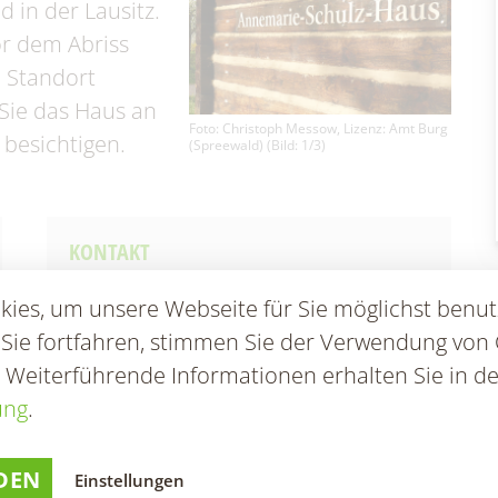
en & Statistik
Formularservice
 in der Lausitz.
or dem Abriss
 Standort
Sie das Haus an
Foto: Christoph Messow, Lizenz: Amt Burg
besichtigen.
(Spreewald) (Bild: 1/3)
KONTAKT
IG Bauernhaus e.V. - AS Spreewald -
ies, um unsere Webseite für Sie möglichst benut
Annemarie-Schulz Haus
 Sie fortfahren, stimmen Sie der Verwendung von 
Byhleguhrer Straße 17
03096 Burg (Spreewald)
. Weiterführende Informationen erhalten Sie in de
E-Mail:
info@spreewaldhaus.info
ung
.
DEN
Einstellungen