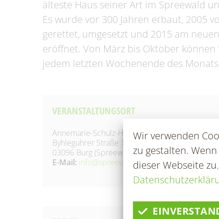
Fundtiere
Zahl
älteste Haus seiner Art im Spreewald und
Es wurde vor 300 Jahren erbaut, 2005 v
Wahlen/Volksbegehren
gerettet, umgesetzt und 2015 am neuen
eröffnet. Von März bis Oktober können 
jedem letzten Wochenende des Monats 
VERANSTALTUNGSORT
Annemarie-Schulz-Haus
Wir verwenden Cook
Byhleguhrer Straße 17
zu gestalten. Wenn
03096 Burg (Spreewald)
E-Mail:
info@spreewaldhaus.info
dieser Webseite zu
Datenschutzerklär
EINVERSTAN