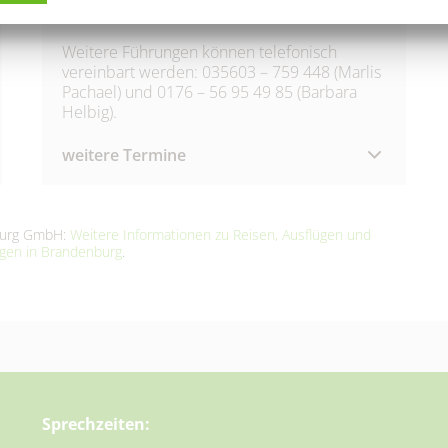
INFOS
Weitere Führungen können telefonisch
vereinbart werden: 035603 – 759 448 (Marlis
Pachael) und 0176 – 56 95 49 85 (Barbara
Helbig).
weitere Termine
29. August 2026
|
13:00 – 17:00 Uhr
30. August 2026
|
13:00 – 17:00 Uhr
nburg GmbH:
Weitere Informationen zu Reisen, Ausflügen und
26. September 2026
|
13:00 – 17:00 Uhr
ngen in Brandenburg
.
27. September 2026
|
13:00 – 17:00 Uhr
24. Oktober 2026
|
13:00 – 17:00 Uhr
25. Oktober 2026
|
13:00 – 17:00 Uhr
Sprechzeiten: