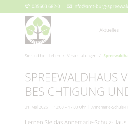
035603 682-0
|
info@amt-burg-spreewal
Aktuelles
Sie sind hier:
Leben
/
Veranstaltungen
/
Spreewaldha
Aktuelle Meldungen
Vorstellung
Der Amtsdirektor
Was erledige ich wo?
Aktuelles
Kita, Schulen & Hort
Aus
Gru
Amt 
Bür
Wirt
Frei
SPREEWALDHAUS V
115 - Die Behördennummer
Amt IV –
Bauen & Wohnen
Klimaschutz
Museum und Heimatstube
Gru
Amt 
Sat
För
Vere
BESICHTIGUNG UN
Ordnungsverwaltung
#WIRsindBurg #SMY
Offenlagen
Kirchen
Glas
Geop
Spie
31. Mai 2026
13:00 – 17:00 Uhr
Annemarie-Schulz-H
Bórkowy
Trink- &
Sta
Abwasserzweckverband
Lernen Sie das Annemarie-Schulz-Haus