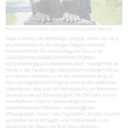
Immobilienausschreibungen
Briesen/Brjazyna
Förderprojekte
Amt II – Finanzverwaltung
Bürgerbüro
Interessenbekundungsverfahren
Burg (Spreewald)/Bórkowy (Błota)
Grundsteuerreform
Aktuelles
Leben
Amt III – Bauverwaltung
Dissen-Striesow/Dešno-Strjažow
Standesamt
Publikationen
Wirtschaftsförderung
Guhrow/Góry
Amt IV – Ordnungsverwaltung
Wassermann, Foto: Rostek, Lizenz: Amt Burg (Spreewald) (Bild: 1/2)
Kita, Schulen & Hort
Kontakt & Sprechzeiten
Friedhofsverwaltung
Aus Kita & Hort
Firmen-Datenbank
Schmogrow-Fehrow/Smogorjow-Prjawoz
Neue Audiotour mit dem Burger Zeitgeist. Ohren auf: neue
Aufgaben des Standesamtes
Amt V - Tourismus
Gesundheitskita "Spreewald-Lutki" Burg (Spreewald)/Bórkowy
Freizeiteinrichtungen
Bauen & Wohnen
Werben/Wjerbno
Anmeldung einer Firma
akustische Reise mit dem Burger Zeitgeist verbindet
#WIRsindBurg #SMY Bórkowy
Gewerbegebiete
(Błota)
Gewidmete Trauorte
Bauhof
touristische Orte: Die neue Audioguide-Tour ist ein
Jugendzentrum "Phönix" Burg (Spreewald)/Bórkowy (Błota)
Älter werden
Satzungen & Verordnungen
Kita & Hort "Małe myški" Fehrow/Prjawoz
Anmeldung zur Eheschließung
Glasfaserausbau
Klimaschutz
unkompliziertes mobiles Hörerlebnis für jeden,
SOS-Kinderdorf Lausitz, Familien und Beratungszentrum Burg
Wirtschaftsförderung
Kita "Vier Jahreszeiten" Striesow/Strjažow
altersunabhängig und jederzeit abrufbar - solange man ein
Feuerwehr
Trautermine
Kur- & Tourismusbeitrag
(Spreewald) / Bórkowy (Błota)
Förderprogramme
Handy in der Tasche trägt. Geschichte(n) erfahren heißt es
Kita & Hort "Pusteblume Werben/Wjerbno
Trink- & Abwasserzweckverband
Bismarckturm
Museum und Heimatstube
an mehreren Stationen, so an der Heimatstube Burg, im
Steuern & Abgaben
Entwicklungskonzept IKEK
Hort "Lipa" Burg (Spreewald)/Bórkowy (Błota)
Kur- und Sagenpark am Eingang sowie an den zahlreichen
Dorfgemeinschaftshäuser
Standesamt
Heimatstube Burg (Spreewald) / Bórkowy (Błota)
Vereine
Offenlagen
Sagenfiguren, aber auch am Bismarckturm, am Bronzezeit-
Hort der Kita "Vier Jahreszeiten in Briesen/Brjazyna
Gewerbe melden
Büchertauschbörsen
Heimatmuseum Dissen / Dešno
Denkmal sowie am Schlossberghof. Mit QR-Codes an fünf
Beauftragte
Grundschule "Mato Kosyk" Briesen/Brjazyna
Veranstaltungen
Geoportal
verschiedenen Orten im Spreewald gibt es nun
Slawischer Siedlunsgausschnitt "Stary lud" in Dissen / Dešno
Grund- und Oberschule Mina Witkojc" Burg (Spreewald)/Bórkowy
Geschichte(n) zum Mithören - unabhängig von
Kommunalpolitik/Sitzungen
Spreewaldbibliothek
Schiedsstelle
(Błota)
Öffnungszeiten, Saison- oder Tageszeiten. Zuhörer tauchen
Wahlen/Volksbegehren
wunderbar ein in die Sagen- und Traditionswelt, in die
Kirchen
Fundbüro
Geschichte der Region mit ihren Besonderheiten.