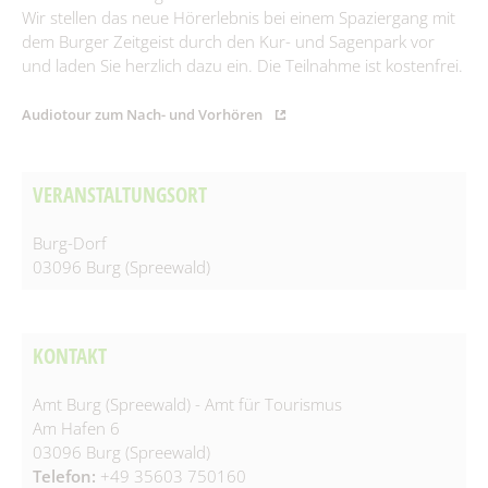
Spielplätze
Wir stellen das neue Hörerlebnis bei einem Spaziergang mit
Fundtiere
dem Burger Zeitgeist durch den Kur- und Sagenpark vor
Spenden & Sponsoring
Zahlen & Statistik
und laden Sie herzlich dazu ein. Die Teilnahme ist kostenfrei.
Formularservice
Audiotour zum Nach- und Vorhören
Tourismus
VERANSTALTUNGSORT
Burg-Dorf
03096 Burg (Spreewald)
KONTAKT
Amt Burg (Spreewald) - Amt für Tourismus
Am Hafen 6
03096 Burg (Spreewald)
Telefon:
+49 35603 750160