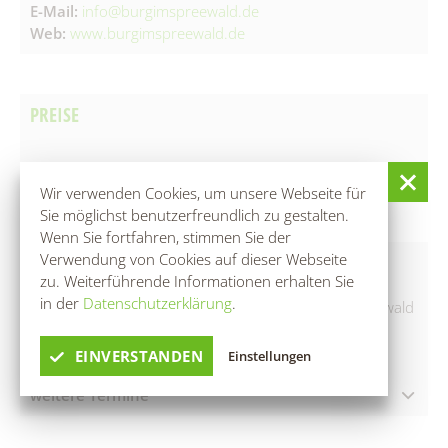
E-Mail:
info@burgimspreewald.de
Web:
www.burgimspreewald.de
PREISE
▲ kostenlos
Wir verwenden Cookies, um unsere Webseite für
Sie möglichst benutzerfreundlich zu gestalten.
Wenn Sie fortfahren, stimmen Sie der
Verwendung von Cookies auf dieser Webseite
INFOS
zu. Weiterführende Informationen erhalten Sie
in der
Datenschutzerklärung
.
Mit QR-Codes an fünf verschiedenen Orten im Spreewald
gibt es Geschichten zum Mithören - unabhängig von
Öffnungszeiten, Saison- oder Tageszeiten
EINVERSTANDEN
Einstellungen
weitere Termine
06.08.2026 – 07.08.2026