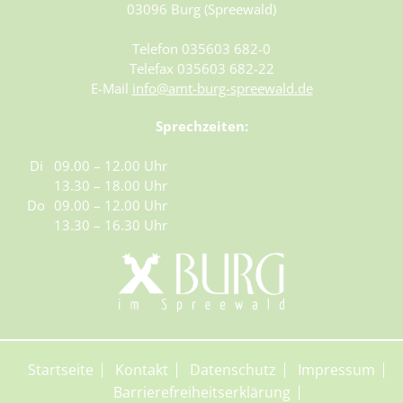
09.09.2026 – 10.09.2026
03096 Burg (Spreewald)
10.09.2026 – 11.09.2026
Telefon 035603 682-0
11.09.2026 – 12.09.2026
Telefax 035603 682-22
12.09.2026 – 13.09.2026
E-Mail
info@amt-burg-spreewald.de
13.09.2026 – 14.09.2026
Sprechzeiten:
14.09.2026 – 15.09.2026
15.09.2026 – 16.09.2026
Di
09.00 – 12.00 Uhr
16.09.2026 – 17.09.2026
13.30 – 18.00 Uhr
17.09.2026 – 18.09.2026
Do
09.00 – 12.00 Uhr
18.09.2026 – 19.09.2026
13.30 – 16.30 Uhr
19.09.2026 – 20.09.2026
20.09.2026 – 21.09.2026
21.09.2026 – 22.09.2026
22.09.2026 – 23.09.2026
23.09.2026 – 24.09.2026
Startseite
Kontakt
Datenschutz
Impressum
24.09.2026 – 25.09.2026
Barrierefreiheitserklärung
25.09.2026 – 26.09.2026