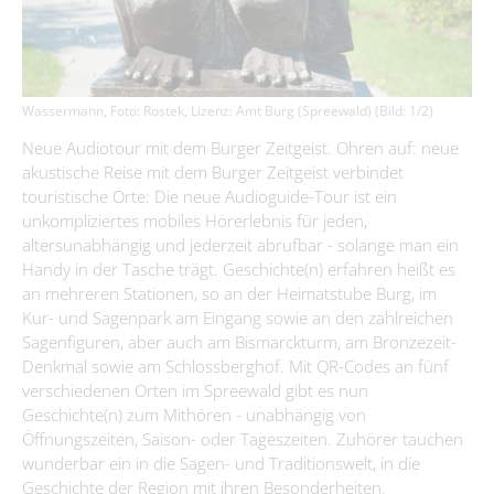
Immobilienausschreibungen
Briesen/Brjazyna
Förderprojekte
Amt II – Finanzverwaltung
Bürgerbüro
Interessenbekundungsverfahren
Burg (Spreewald)/Bórkowy (Błota)
Grundsteuerreform
Aktuelles
Leben
Amt III – Bauverwaltung
Dissen-Striesow/Dešno-Strjažow
Standesamt
Publikationen
Wirtschaftsförderung
Guhrow/Góry
Amt IV – Ordnungsverwaltung
Wassermann, Foto: Rostek, Lizenz: Amt Burg (Spreewald) (Bild: 1/2)
Kita, Schulen & Hort
Kontakt & Sprechzeiten
Friedhofsverwaltung
Aus Kita & Hort
Firmen-Datenbank
Schmogrow-Fehrow/Smogorjow-Prjawoz
Neue Audiotour mit dem Burger Zeitgeist. Ohren auf: neue
Aufgaben des Standesamtes
Amt V - Tourismus
Gesundheitskita "Spreewald-Lutki" Burg (Spreewald)/Bórkowy
Freizeiteinrichtungen
Bauen & Wohnen
Werben/Wjerbno
Anmeldung einer Firma
akustische Reise mit dem Burger Zeitgeist verbindet
#WIRsindBurg #SMY Bórkowy
Gewerbegebiete
(Błota)
Gewidmete Trauorte
Bauhof
touristische Orte: Die neue Audioguide-Tour ist ein
Jugendzentrum "Phönix" Burg (Spreewald)/Bórkowy (Błota)
Älter werden
Satzungen & Verordnungen
Kita & Hort "Małe myški" Fehrow/Prjawoz
Anmeldung zur Eheschließung
Glasfaserausbau
Klimaschutz
unkompliziertes mobiles Hörerlebnis für jeden,
SOS-Kinderdorf Lausitz, Familien und Beratungszentrum Burg
Wirtschaftsförderung
Kita "Vier Jahreszeiten" Striesow/Strjažow
altersunabhängig und jederzeit abrufbar - solange man ein
Feuerwehr
Trautermine
Kur- & Tourismusbeitrag
(Spreewald) / Bórkowy (Błota)
Förderprogramme
Handy in der Tasche trägt. Geschichte(n) erfahren heißt es
Kita & Hort "Pusteblume Werben/Wjerbno
Trink- & Abwasserzweckverband
Bismarckturm
Museum und Heimatstube
an mehreren Stationen, so an der Heimatstube Burg, im
Steuern & Abgaben
Entwicklungskonzept IKEK
Hort "Lipa" Burg (Spreewald)/Bórkowy (Błota)
Kur- und Sagenpark am Eingang sowie an den zahlreichen
Dorfgemeinschaftshäuser
Standesamt
Heimatstube Burg (Spreewald) / Bórkowy (Błota)
Vereine
Offenlagen
Sagenfiguren, aber auch am Bismarckturm, am Bronzezeit-
Hort der Kita "Vier Jahreszeiten in Briesen/Brjazyna
Gewerbe melden
Büchertauschbörsen
Heimatmuseum Dissen / Dešno
Denkmal sowie am Schlossberghof. Mit QR-Codes an fünf
Beauftragte
Grundschule "Mato Kosyk" Briesen/Brjazyna
Veranstaltungen
Geoportal
verschiedenen Orten im Spreewald gibt es nun
Slawischer Siedlunsgausschnitt "Stary lud" in Dissen / Dešno
Grund- und Oberschule Mina Witkojc" Burg (Spreewald)/Bórkowy
Geschichte(n) zum Mithören - unabhängig von
Kommunalpolitik/Sitzungen
Spreewaldbibliothek
Schiedsstelle
(Błota)
Öffnungszeiten, Saison- oder Tageszeiten. Zuhörer tauchen
Wahlen/Volksbegehren
wunderbar ein in die Sagen- und Traditionswelt, in die
Kirchen
Fundbüro
Geschichte der Region mit ihren Besonderheiten.