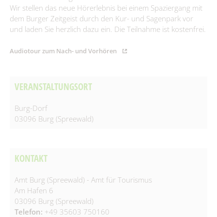
Spielplätze
Wir stellen das neue Hörerlebnis bei einem Spaziergang mit
Fundtiere
dem Burger Zeitgeist durch den Kur- und Sagenpark vor
Spenden & Sponsoring
Zahlen & Statistik
und laden Sie herzlich dazu ein. Die Teilnahme ist kostenfrei.
Formularservice
Audiotour zum Nach- und Vorhören
Tourismus
VERANSTALTUNGSORT
Burg-Dorf
03096 Burg (Spreewald)
KONTAKT
Amt Burg (Spreewald) - Amt für Tourismus
Am Hafen 6
03096 Burg (Spreewald)
Telefon:
+49 35603 750160