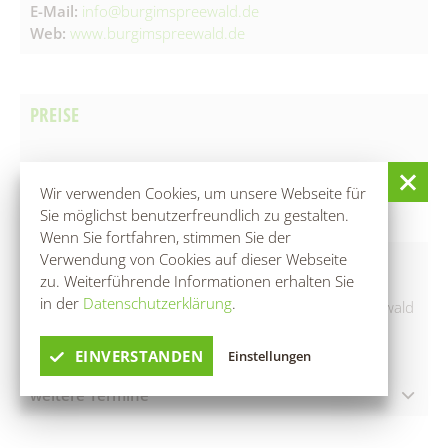
E-Mail:
info@burgimspreewald.de
Web:
www.burgimspreewald.de
PREISE
▲ kostenlos
Wir verwenden Cookies, um unsere Webseite für
Sie möglichst benutzerfreundlich zu gestalten.
Wenn Sie fortfahren, stimmen Sie der
Verwendung von Cookies auf dieser Webseite
INFOS
zu. Weiterführende Informationen erhalten Sie
in der
Datenschutzerklärung
.
Mit QR-Codes an fünf verschiedenen Orten im Spreewald
gibt es Geschichten zum Mithören - unabhängig von
Öffnungszeiten, Saison- oder Tageszeiten
EINVERSTANDEN
Einstellungen
weitere Termine
08.08.2026 – 09.08.2026