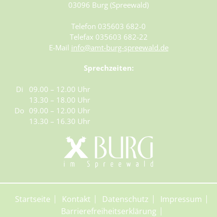
11.09.2026 – 12.09.2026
03096 Burg (Spreewald)
12.09.2026 – 13.09.2026
Telefon 035603 682-0
13.09.2026 – 14.09.2026
Telefax 035603 682-22
14.09.2026 – 15.09.2026
E-Mail
info@amt-burg-spreewald.de
15.09.2026 – 16.09.2026
Sprechzeiten:
16.09.2026 – 17.09.2026
17.09.2026 – 18.09.2026
Di
09.00 – 12.00 Uhr
18.09.2026 – 19.09.2026
13.30 – 18.00 Uhr
19.09.2026 – 20.09.2026
Do
09.00 – 12.00 Uhr
20.09.2026 – 21.09.2026
13.30 – 16.30 Uhr
21.09.2026 – 22.09.2026
22.09.2026 – 23.09.2026
23.09.2026 – 24.09.2026
24.09.2026 – 25.09.2026
25.09.2026 – 26.09.2026
Startseite
Kontakt
Datenschutz
Impressum
26.09.2026 – 27.09.2026
Barrierefreiheitserklärung
27.09.2026 – 28.09.2026