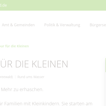
d.de
Amt & Gemeinden
Politik & Verwaltung
Bürgerse
ur für die Kleinen
schreibungen
ßwort
I – Hauptverwaltung
gerbüro
schaftsförderung
zeiteinrichtungen
Amtsblatt
Gemeinden
Amt II – Finanzverwaltu
Standesamt
Firmen-Datenbank
Älter werden
R DIE KLEINEN
ndsteuerreform
V - Tourismus
zungen & Verordnungen
derprogramme
ine
Publikationen
Bauhof
Kur- & Tourismusbeitra
Entwicklungskonzept IK
Veranstaltungen
preewald)
Rund ums Wasser
faserausbau
ortal
lplätze
Schiedsstelle
Spenden & Sponsoring
f Mehr zu erhaschen.
ndesamt
Beauftragte
ür Familien mit Kleinkindern. Sie starten am