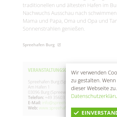
Fundtiere
Zahl
traditionellen und ältesten Hafen im Bu
Wahlen/Volksbegehren
Nachwuchs Ausschau nach schwimmende
Mama und Papa, Oma und Opa und Tan
Sonnenstrahlen genießen.
Spreehafen Burg
VERANSTALTUNGSORT
Wir verwenden Cook
zu gestalten. Wenn
Spreehafen Burg (Spreewald)
Am Hafen 1
dieser Webseite zu
03096 Burg (Spreewald)
Datenschutzerklär
Telefon:
+49 35603 75800
E-Mail:
info@spreehafen-burg.de
Web:
www.spreehafen-burg.de
EINVERSTAN