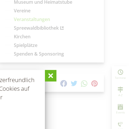
Museum und Heimatstube
Vereine
Veranstaltungen
Spreewaldbibliothek
Kirchen
Spielplätze
Spenden & Sponsoring
Termine
zerfreundlich
TEILEN AUF
Cookies auf
A-Z
r
Events