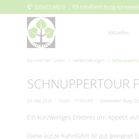
035603 682-0
|
info@amt-burg-spreewal
Aktuelles
Sie sind hier:
Leben
/
Veranstaltungen
/
Schnupperto
Aktuelle Meldungen
Vorstellung
Der Amtsdirektor
Was erledige ich wo?
Aktuelles
Kita, Schulen & Hort
Aus
Gru
Amt 
Bür
Wirt
Frei
SCHNUPPERTOUR FÜ
115 - Die Behördennummer
Amt IV –
Bauen & Wohnen
Klimaschutz
Museum und Heimatstube
Gru
Amt 
Sat
För
Vere
Ordnungsverwaltung
20. Mai 2026
16:00 – 17:00 Uhr
Spreehafen Burg (S
#WIRsindBurg #SMY
Offenlagen
Kirchen
Glas
Geop
Spie
Ein kurzweiliges Erlebnis um Appetit au
Bórkowy
Trink- &
Sta
Abwasserzweckverband
Diese kurze Kahnfahrt ist gut geeignet f