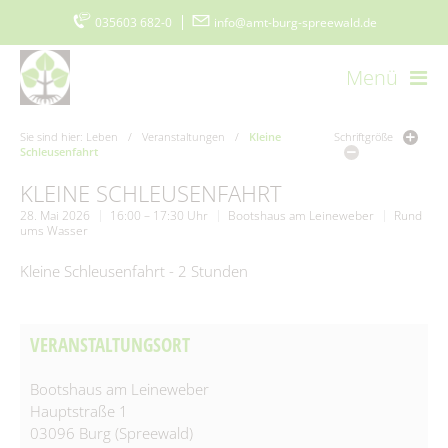
035603 682-0
|
info@amt-burg-spreewald.de
Menü
Startseite
Kontakt
Datenschutz
Impressum
Sie sind hier:
Leben
/
Veranstaltungen
/
Kleine
Schriftgröße
Schleusenfahrt
Barrierefreiheitserklärung
www.burgimspreewald.de
Cookie-Einstellungen
KLEINE SCHLEUSENFAHRT
28. Mai 2026
16:00 – 17:30 Uhr
Bootshaus am Leineweber
Rund
ums Wasser
Aktuelles
Kleine Schleusenfahrt - 2 Stunden
Aktuelle Meldungen
Amt & Gemeinden
Ausschreibungen
Vorstellung
Politik & Verwaltung
VERANSTALTUNGSORT
Stellenmarkt
Amtsblatt
Grußwort
Der Amtsdirektor
Bootshaus am Leineweber
Bürgerservice
Ausschreibungen/Vergaben
Burger Spreewaldzeitung
Hauptstraße 1
Gemeinden
Vergebene Aufträge
Amt I – Hauptverwaltung
03096 Burg (Spreewald)
Was erledige ich wo?
Wirtschaft
115 - Die Behördennummer