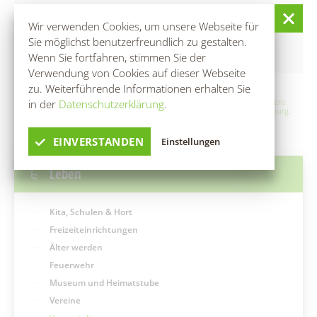
PREISE
Wir verwenden Cookies, um unsere Webseite für
Sie möglichst benutzerfreundlich zu gestalten.
Wenn Sie fortfahren, stimmen Sie der
Startgebühr
Verwendung von Cookies auf dieser Webseite
zu. Weiterführende Informationen erhalten Sie
in der
Datenschutzerklärung
.
Ein Service der TMB Tourismus-Marketing Brandenburg GmbH:
Weitere
Informationen zu Reisen, Ausflügen und Veranstaltungen in Brandenburg
.
EINVERSTANDEN
Einstellungen
Leben
Kita, Schulen & Hort
Freizeiteinrichtungen
Älter werden
Feuerwehr
Museum und Heimatstube
Vereine