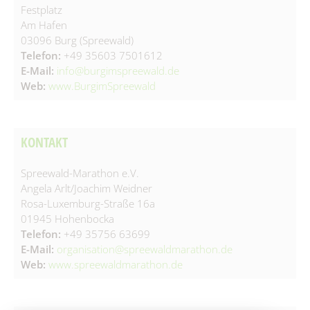
Festplatz
Spielplätze
Fundtiere
Am Hafen
Spenden & Sponsoring
03096 Burg (Spreewald)
Zahlen & Statistik
Telefon:
+49 35603 7501612
Formularservice
E-Mail:
info@burgimspreewald.de
Tourismus
Web:
www.BurgimSpreewald
KONTAKT
Spreewald-Marathon e.V.
Angela Arlt/Joachim Weidner
Rosa-Luxemburg-Straße 16a
01945 Hohenbocka
Telefon:
+49 35756 63699
E-Mail:
organisation@spreewaldmarathon.de
Web:
www.spreewaldmarathon.de