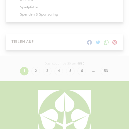
Spielplätze
Spenden & Sponsoring
TEILEN AUF
Datensätze 1 bis 30 von
4580
…
1
2
3
4
5
6
153