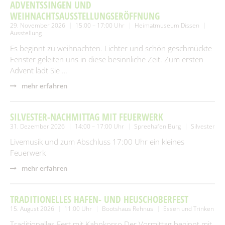
SUCHEN
ADVENTSSINGEN UND
Spielplätze
Fundtiere
WEIHNACHTSAUSSTELLUNGSERÖFFNUNG
29. November 2026
15:00 – 17:00 Uhr
Heimatmuseum Dissen
Spenden & Sponsoring
Zahlen & Statistik
Ausstellung
Es beginnt zu weihnachten. Lichter und schön geschmückte
Formularservice
Fenster geleiten uns in diese besinnliche Zeit. Zum ersten
Tourismus
Advent lädt Sie …
mehr erfahren
SILVESTER-NACHMITTAG MIT FEUERWERK
31. Dezember 2026
14:00 – 17:00 Uhr
Spreehafen Burg
Silvester
Livemusik und zum Abschluss 17:00 Uhr ein kleines
Feuerwerk
mehr erfahren
TRADITIONELLES HAFEN- UND HEUSCHOBERFEST
15. August 2026
11:00 Uhr
Bootshaus Rehnus
Essen und Trinken
Traditionelles Fest mit Kahnkorso.Der Vormittag beginnt mit