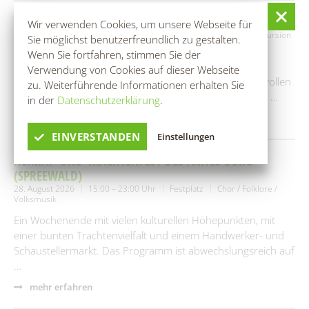
RANGERTOUR: IM REICH DES SCHLANGENKÖNIGS
Wir verwenden Cookies, um unsere Webseite für
28. August 2026
09:00 – 15:00 Uhr
Bootshaus Rehnus
Exkursion
Sie möglichst benutzerfreundlich zu gestalten.
/ Wanderung
Wenn Sie fortfahren, stimmen Sie der
Der Spreewald ist weithin für seinen Wasserreichtum
Verwendung von Cookies auf dieser Webseite
bekannt. Doch wer die Lebensadern dieses geheimnisvollen
zu. Weiterführende Informationen erhalten Sie
Fließlabyrinths wirklich kennenlernen möchte, kann auf …
in der
Datenschutzerklärung
.
mehr erfahren
EINVERSTANDEN
Einstellungen
HEIMAT- UND TRACHTENFEST DES AMTES BURG
(SPREEWALD)
28. August 2026
15:00 – 23:00 Uhr
Festplatz
Chor / Folklore /
Volksmusik
Ein Wochenende mit vielen kulturellen Höhepunkten, mit
einer bunten Trachtenvielfalt und einem Handwerker- und
Schaustellermarkt. Das Programm ist abwechslungsreich auf
…
mehr erfahren