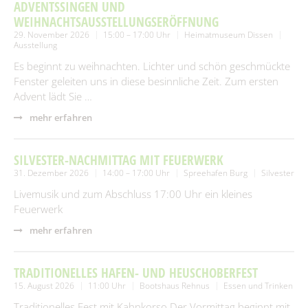
SUCHEN
ADVENTSSINGEN UND
Spielplätze
Fundtiere
WEIHNACHTSAUSSTELLUNGSERÖFFNUNG
29. November 2026
15:00 – 17:00 Uhr
Heimatmuseum Dissen
Spenden & Sponsoring
Zahlen & Statistik
Ausstellung
Es beginnt zu weihnachten. Lichter und schön geschmückte
Formularservice
Fenster geleiten uns in diese besinnliche Zeit. Zum ersten
Tourismus
Advent lädt Sie …
mehr erfahren
SILVESTER-NACHMITTAG MIT FEUERWERK
31. Dezember 2026
14:00 – 17:00 Uhr
Spreehafen Burg
Silvester
Livemusik und zum Abschluss 17:00 Uhr ein kleines
Feuerwerk
mehr erfahren
TRADITIONELLES HAFEN- UND HEUSCHOBERFEST
15. August 2026
11:00 Uhr
Bootshaus Rehnus
Essen und Trinken
Traditionelles Fest mit Kahnkorso.Der Vormittag beginnt mit