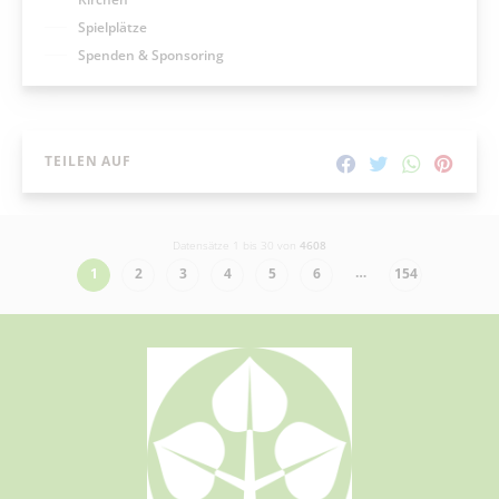
Spielplätze
Spenden & Sponsoring
TEILEN AUF
Datensätze 1 bis 30 von
4608
…
1
2
3
4
5
6
154