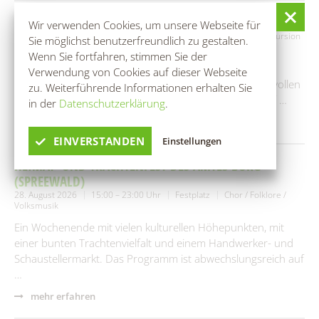
RANGERTOUR: IM REICH DES SCHLANGENKÖNIGS
Wir verwenden Cookies, um unsere Webseite für
28. August 2026
09:00 – 15:00 Uhr
Bootshaus Rehnus
Exkursion
Sie möglichst benutzerfreundlich zu gestalten.
/ Wanderung
Wenn Sie fortfahren, stimmen Sie der
Der Spreewald ist weithin für seinen Wasserreichtum
Verwendung von Cookies auf dieser Webseite
bekannt. Doch wer die Lebensadern dieses geheimnisvollen
zu. Weiterführende Informationen erhalten Sie
Fließlabyrinths wirklich kennenlernen möchte, kann auf …
in der
Datenschutzerklärung
.
mehr erfahren
EINVERSTANDEN
Einstellungen
HEIMAT- UND TRACHTENFEST DES AMTES BURG
(SPREEWALD)
28. August 2026
15:00 – 23:00 Uhr
Festplatz
Chor / Folklore /
Volksmusik
Ein Wochenende mit vielen kulturellen Höhepunkten, mit
einer bunten Trachtenvielfalt und einem Handwerker- und
Schaustellermarkt. Das Programm ist abwechslungsreich auf
…
mehr erfahren